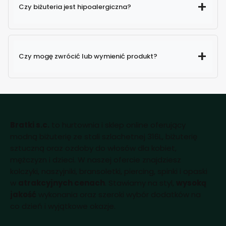
Czy biżuteria jest hipoalergiczna?
Czy mogę zwrócić lub wymienić produkt?
Bratki s.c.
to hurtownia i sklep online oferujący
modną biżuterię ze stali szlachetnej 316L, biżuterię
sztuczną oraz ozdoby do włosów dla kobiet,
mężczyzn i dzieci. W naszej ofercie znajdziesz
kolczyki, naszyjniki, bransoletki, piercing, spinki i opaski
w
atrakcyjnych cenach
. Stawiamy na styl,
wysoką
jakość
wykonania oraz szeroki wybór dodatków na
co dzień i wyjątkowe okazje.