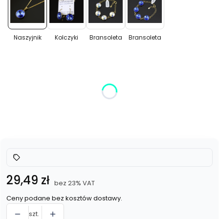
Naszyjnik
Kolczyki
Bransoleta
Bransoleta
Naszyjnik
Kolczyki
Bransoleta
Bransoleta
Wybierz wariant produktu:
Poszczególne warianty mogą różnić się ceną
*
Kolor
Wybierz
Cena
29,49 zł
bez 23% VAT
Ceny podane bez kosztów dostawy.
szt.