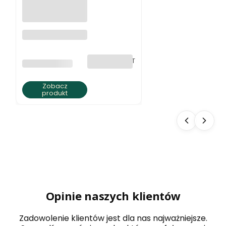
Naszyjnik z
jaspisu ziemista
elegancja
bez VAT
PRODUCENT
BRATKI S.C.
Zobacz
produkt
Opinie naszych klientów
Zadowolenie klientów jest dla nas najważniejsze.