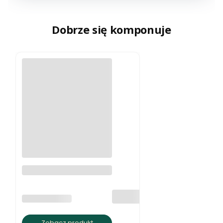
Dobrze się komponuje
Kolczyki
PRODUCENT
SORENSON
Zobacz produkt