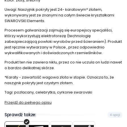
Kolor: złoty, srebrny
Uwagi: Naszyjnik pokryty jest 24- karatowym* złotem,
wykonywany jest ze znanymi na całym świecie kryształkami
SWAROVSKI Elements.
Procesem galwanizacji zajmują się europejscy specjaliści,
którzy wykorzystują elektroforezę (technologię
zabezpieczającą powłoki wyrobów przed ścieraniem). Produkt
jest ręcznie wytwarzany w Polsce , przez odpowiednio
wykwalifikowanych i doświadczonych rzemieślników.
Produkt ten nie zawiera niklu, przez co nie uczula on ludzi nawet
o bardzo delikatnej skórze.
*Karaty - zawartość wagowa złota w stopie. Oznacza to, że
naszyjnik pokryty jest czystym złotem.
Tagi: pozłacany, celebrytka, cyrkonie swarovski
Przejdź do pełnego opisu
Sprawdź także:
4 opcji