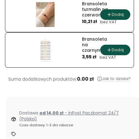
Bransoleta
turmalin na
Dodaj
czerwonym
Cena
sznurku
10,21 zł
bez VAT
Bransoleta
na
Dodaj
czarnym
Cena
sznurku (12
3,55 zł
bez VAT
szt.)
0.00 zł
Jak to dziala?
Suma dodatkowych produktów:
Dostawa
od 14,00 zł
- InPost Paczkomat 24/7
(Polska)
Czas dostawy: 1-2 dni robocze