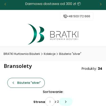
Darmowa dostawa od 300 zł 📦
+48 503 172 666
BRATKI Hurtownia Biżuterii
Kolekcje
Biżuteria "silver"
Bransolety
Produkty:
34
Biżuteria "silver"
Lista produktów
Sortowanie:
z 2
Strona
Następne produkty