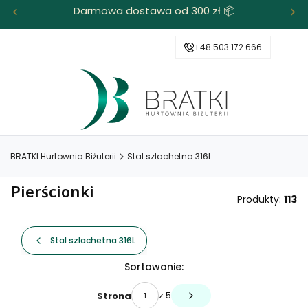
Darmowa dostawa od 300 zł 📦
+48 503 172 666
BRATKI Hurtownia Biżuterii
Stal szlachetna 316L
Pierścionki
Produkty:
113
Stal szlachetna 316L
Lista produktów
Sortowanie:
z 5
Strona
Następne produkty