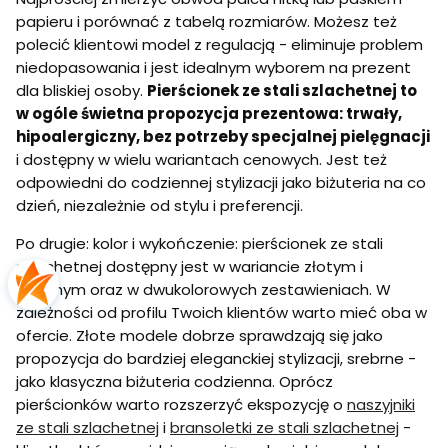
papieru i porównać z tabelą rozmiarów. Możesz też
polecić klientowi model z regulacją - eliminuje problem
niedopasowania i jest idealnym wyborem na prezent
dla bliskiej osoby.
Pierścionek ze stali szlachetnej to
w ogóle świetna propozycja prezentowa: trwały,
hipoalergiczny, bez potrzeby specjalnej pielęgnacji
i dostępny w wielu wariantach cenowych. Jest też
odpowiedni do codziennej stylizacji jako biżuteria na co
dzień, niezależnie od stylu i preferencji.
Po drugie: kolor i wykończenie: pierścionek ze stali
szlachetnej dostępny jest w wariancie złotym i
srebrnym oraz w dwukolorowych zestawieniach. W
zależności od profilu Twoich klientów warto mieć oba w
ofercie. Złote modele dobrze sprawdzają się jako
propozycja do bardziej eleganckiej stylizacji, srebrne -
jako klasyczna biżuteria codzienna. Oprócz
pierścionków warto rozszerzyć ekspozycję o
naszyjniki
ze stali szlachetnej
i
bransoletki ze stali szlachetnej
-