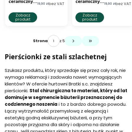
ceramiczny
ceramiczny
bez VAT
bez VAT
Cena netto
Cena netto
19,90 zł
19,90 zł
złota nitka
złota nitka
Zobacz
Zobacz
produkt
produkt
z 5
Strona
Przejdź do ostatniej s
Pierścionki ze stali szlachetnej
Szukasz produktu, który sprzedaje się przez cały rok, nie
wymaga reklamacji i zadowala nawet wymagających
klientów? W ofercie hurtowni Bratki s.c. znajdziesz
pierścionki.
Stal chirurgiczna to materiał, który od lat
dominuje w segmencie biżuterii przeznaczonej do
codziennego noszenia
i to z bardzo dobrego powodu.
Łączy wytrzymałość przemysłową z elegancją i
estetyką godną ekskluzywnej biżuterii, a przy tym
pozostaje przyjazna dla skóry i odporna na działanie
czasu. Jeśli prowadzisz sklep z biżuterią, butik, punkt w