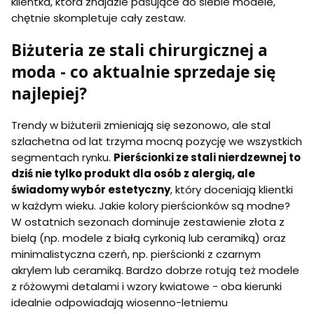
klientka, która znajdzie pasujące do siebie modele,
chętnie skompletuje cały zestaw.
Biżuteria ze stali chirurgicznej a
moda - co aktualnie sprzedaje się
najlepiej?
Trendy w biżuterii zmieniają się sezonowo, ale stal
szlachetna od lat trzyma mocną pozycję we wszystkich
segmentach rynku.
Pierścionki ze stali nierdzewnej to
dziś nie tylko produkt dla osób z alergią, ale
świadomy wybór estetyczny
, który doceniają klientki
w każdym wieku. Jakie kolory pierścionków są modne?
W ostatnich sezonach dominuje zestawienie złota z
bielą (np. modele z białą cyrkonią lub ceramiką) oraz
minimalistyczna czerń, np. pierścionki z czarnym
akrylem lub ceramiką. Bardzo dobrze rotują też modele
z różowymi detalami i wzory kwiatowe - oba kierunki
idealnie odpowiadają wiosenno-letniemu