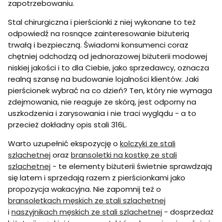
zapotrzebowaniu.
Stal chirurgiczna i pierścionki z niej wykonane to też
odpowiedź na rosnące zainteresowanie biżuterią
trwałą i bezpieczną. Świadomi konsumenci coraz
chętniej odchodzą od jednorazowej biżuterii modowej
niskiej jakości i to dla Ciebie, jako sprzedawcy, oznacza
realną szansę na budowanie lojalności klientów. Jaki
pierścionek wybrać na co dzień? Ten, który nie wymaga
zdejmowania, nie reaguje ze skórą, jest odporny na
uszkodzenia i zarysowania i nie traci wyglądu - a to
przecież dokładny opis stali 316L.
Warto uzupełnić ekspozycję o
kolczyki ze stali
szlachetnej
oraz
bransoletki na kostkę ze stali
szlachetnej
- te elementy biżuterii świetnie sprawdzają
się latem i sprzedają razem z pierścionkami jako
propozycja wakacyjna. Nie zapomnij też o
bransoletkach męskich ze stali szlachetnej
i
naszyjnikach męskich ze stali szlachetnej
- dosprzedaż