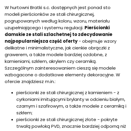
W hurtowni Bratki s.c. dostępnych jest ponad sto
modeli pierścionków ze stali chirurgicznej,
pogrupowanych według koloru, wzoru, materiału
uzupełniającego i systemu regulacji.
Pierścionki
damskie ze stali szlachetnej to zdecydowanie
najpopularniejsza część oferty
- obejmuje wzory
delikatne i minimalistyczne, jak cienkie obrączki z
grawerem, a także modele bardziej ozdobne, z
kamieniami, szkłem, akrylem czy ceramiką.
Szczególnym zainteresowaniem cieszą się modele
wzbogacone o dodatkowe elementy dekoracyjne. W
ofercie znajdziesz m.in.:
pierścionki ze stali chirurgicznej z kamieniem - z
cyrkoniami imitującymi brylanty w odcieniu białym,
czarnym i szafirowym, a także modele z ceramiką i
szkłem;
pierścionki ze stali chirurgicznej złote - pokryte
trwałą powłoką PVD, znacznie bardziej odporną niż