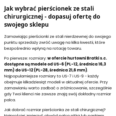
Jak wybrać pierścionek ze stali
chirurgicznej - dopasuj ofertę do
swojego sklepu
Zamawiając pierścionki ze stali nierdzewnej do swojego
punktu sprzedaży zwróć uwagę na kilka kwestii, które
bezpośrednio wpłyną na rotację towaru.
Po pierwsze: rozmiary:
w ofercie hurtowni Bratki s.c.
dostępne są modele od US-6 (PL-12, średnica 16,3
mm) do US-12 (PL-28, średnica 21,6 mm)
.
Najpopularniejsze rozmiary to US-7 i US-9 - każdy
obejmuje kilkadziesiąt modeli w aktualnej ofercie. Przy
zamawianiu warto zadbać o zróżnicowanie, szczególnie
gdy Twoi klienci nie zawsze znają swój dokładny rozmiar
palca.
Jak dobrać rozmiar pierścionka ze stali chirurgicznej?
Najprościej zmierzyć obwód palca nitką lub paskiem