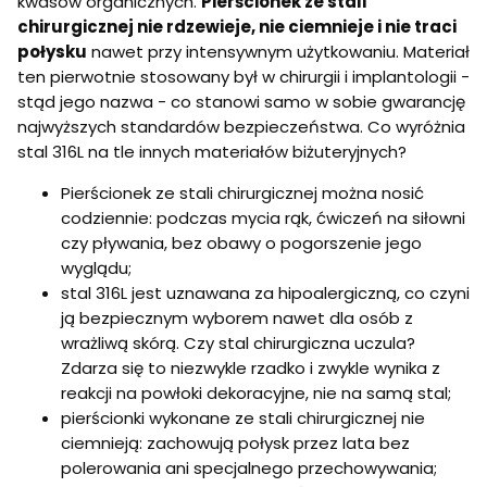
kwasów organicznych.
Pierścionek ze stali
chirurgicznej nie rdzewieje, nie ciemnieje i nie traci
połysku
nawet przy intensywnym użytkowaniu. Materiał
ten pierwotnie stosowany był w chirurgii i implantologii -
stąd jego nazwa - co stanowi samo w sobie gwarancję
najwyższych standardów bezpieczeństwa. Co wyróżnia
stal 316L na tle innych materiałów biżuteryjnych?
Pierścionek ze stali chirurgicznej można nosić
codziennie: podczas mycia rąk, ćwiczeń na siłowni
czy pływania, bez obawy o pogorszenie jego
wyglądu;
stal 316L jest uznawana za hipoalergiczną, co czyni
ją bezpiecznym wyborem nawet dla osób z
wrażliwą skórą. Czy stal chirurgiczna uczula?
Zdarza się to niezwykle rzadko i zwykle wynika z
reakcji na powłoki dekoracyjne, nie na samą stal;
pierścionki wykonane ze stali chirurgicznej nie
ciemnieją: zachowują połysk przez lata bez
polerowania ani specjalnego przechowywania;