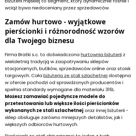
biżuterii męskiej to segment, który dynamicznie rośnie i
wciąż bywa niedoceniany przez sprzedawców.
Zamów hurtowo - wyjątkowe
pierścionki i różnorodność wzorów
dla Twojego biznesu
Firma Bratki s.c. to doświadczona
hurtownia biżuterii
z
wieloletnią tradycją w zaopatrywaniu sklepów
stacjonarnych, butików, sprzedawców online oraz stoisk
targowych. Cała
biżuteria ze stali szlachetnej
dostępna
w ofercie pochodzi od sprawdzonych producentów i
spełnia standardy wymagane dla materiału 316L.
Możesz zamawiać pojedyncze modele do
przetestowania lub większe ilości pierścionków
wykonanych ze stali szlachetnej
oraz innej biżuterii -
sklep obsługuje zarówno mniejszych detalistów, jak i
większych odbiorców hurtowych.
Pierścionki ze stali chirurgicznej to jeden z tych