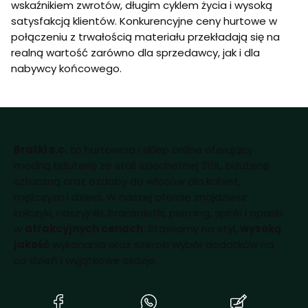
wskaźnikiem zwrotów, długim cyklem życia i wysoką
satysfakcją klientów. Konkurencyjne ceny hurtowe w
połączeniu z trwałością materiału przekładają się na
realną wartość zarówno dla sprzedawcy, jak i dla
nabywcy końcowego.
Bratki s.c.
to hurtownia i sklep online oferujący
modną biżuterię ze stali szlachetnej 316L, biżuterię
sztuczną oraz ozdoby do włosów dla kobiet,
mężczyzn i dzieci. W naszej ofercie znajdziesz
kolczyki, naszyjniki, bransoletki, piercing, spinki i opaski
w
atrakcyjnych cenach
. Stawiamy na styl,
wysoką
jakość
wykonania oraz szeroki wybór dodatków na
co dzień i wyjątkowe okazje.
(Otwiera
(Otwiera
(Otwiera