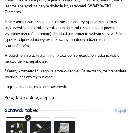
Uwagi: Bransoleta pokryta jest 24- karatowym* złotem, wykonywana
jest ze znanymi na całym świecie kryształkami SWAROVSKI
Elements.
Procesem galwanizacji zajmują się europejscy specjaliści, którzy
wykorzystują elektroforezę (technologię zabezpieczającą powłoki
wyrobów przed ścieraniem). Produkt jest ręcznie wytwarzany w Polsce
, przez odpowiednio wykwalifikowanych i doświadczonych
rzemieślników.
Produkt ten nie zawiera niklu, przez co nie uczula on ludzi nawet o
bardzo delikatnej skórze.
*Karaty - zawartość wagowa złota w stopie. Oznacza to, że bransoleta
pokryta jest czystym złotem.
Tagi: pozłacana, cyrkonie swarovski
Przejdź do pełnego opisu
Sprawdź także:
3 opcji
Bransoleta
Naszyjnik
Kolczyki