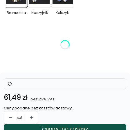
Bransoleta
Naszyjnik
Kolczyki
Wybierz wariant produktu:
Poszczególne warianty mogą różnić się ceną
*
Kolor
Wybierz
Cena
61,49 zł
bez 23% VAT
Ceny podane bez kosztów dostawy.
szt.
DODAJ DO KOSZYKA