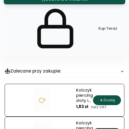
Kup Teraz
Szybki
zakup
dla
produktu
Bransoleta
Zalecane przy zakupie:
Kolczyk
piercing
Dodaj
złoty i
Cena
srebrny
1,83 zł
bez VAT
krąg
Kolczyk
piercing