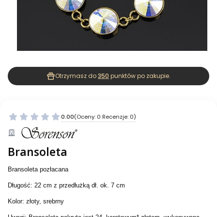
Otrzymasz do
350
punktów po zakupie.
0.00
(Oceny: 0 Recenzje: 0)
Bransoleta
Bransoleta pozłacana
Długość: 22 cm z przedłużką dł. ok. 7 cm
Kolor: złoty, srebrny