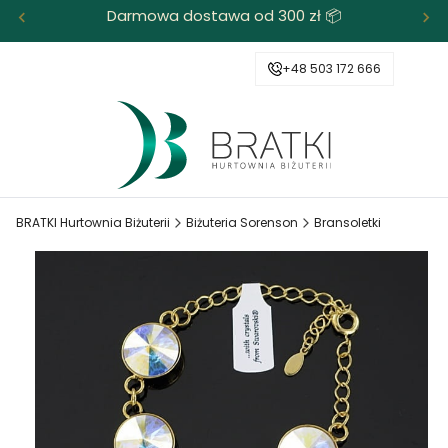
Darmowa dostawa od 300 zł 📦
+48 503 172 666
BRATKI Hurtownia Biżuterii
Biżuteria Sorenson
Bransoletki