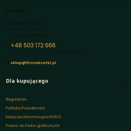
Kontakt
Adres:
ul. Nadrzeczna 7A
Hala EACC 1 B48
05-552 Jabłonowo
+48 503 172 666
pon. - pt. / 6:00 - 16:00, sob. 8:00 - 14:00
sklep@firmabratki.pl
Linki w stopce
Dla kupującego
Regulamin
Polityka Prywatności
Klauzula informacyjna RODO
Prawa do treści graficznych