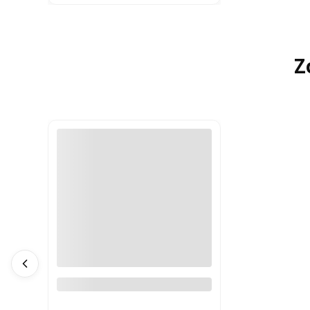
Z
Naszyjnik z jaspisu ziemista
elegancja