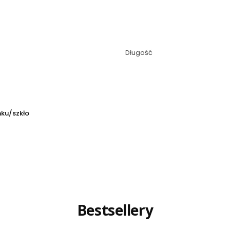
Długość
nku/szkło
Bestsellery