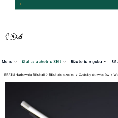
(Otwiera
(Otwiera
(Otwiera
się
się
się
w
w
w
nowej
nowej
nowej
karcie)
karcie)
karcie)
Menu
Stal szlachetna 316L
Biżuteria męska
Biż
BRATKI Hurtownia Biżuterii
Biżuteria czeska
Ozdoby do włosów
Ws