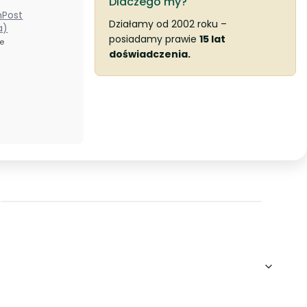
Dlaczego my?
nPost
Działamy od 2002 roku –
a)
posiadamy prawie
15 lat
ze
doświadczenia.