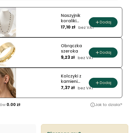
Naszyjnik
koraliki
Dodaj
Cena
onyks nocny
17,10 zł
bez VAT
aksamit
Obrączka
szeroka
Dodaj
Cena
9,23 zł
bez VAT
Kolczyki z
kamieni
Dodaj
Cena
naturalnych
7,37 zł
bez VAT
agat kula
ów:
0.00 zł
Jak to dziala?