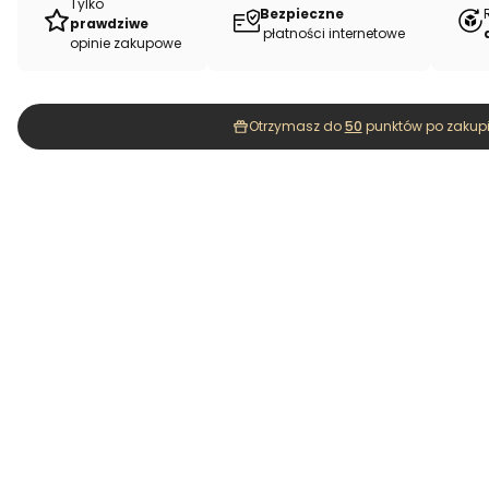
Tylko
Bezpieczne
prawdziwe
płatności internetowe
opinie zakupowe
Otrzymasz do
50
punktów po zakupi