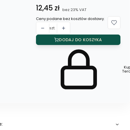
Cena
12,45 zł
bez 23% VAT
Ceny podane bez kosztów dostawy.
szt.
DODAJ DO KOSZYKA
Ku
Szybki
Ter
zakup
dla
produktu
Wsuwka
z
ozdobą
e: