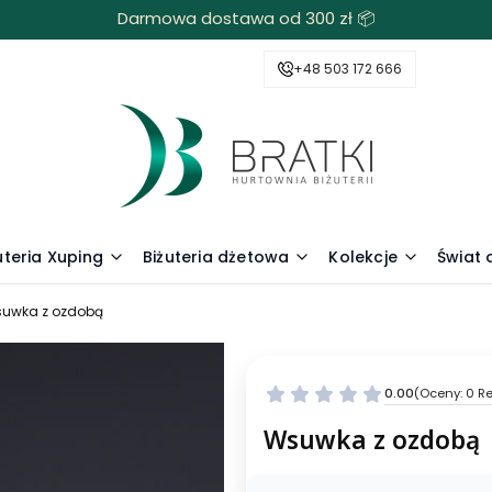
Darmowa dostawa od 300 zł 📦
+48 503 172 666
uteria Xuping
Biżuteria dżetowa
Kolekcje
Świat
uwka z ozdobą
0.00
(Oceny: 0 Re
Wsuwka z ozdobą