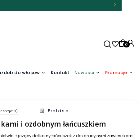
Produkty
 ozdób do włosów
Kontakt
Nowosci
Promocje
Bratki s.c.
cenzje: 0)
dkami i ozdobnym łańcuszkiem
ictwie, łączący delikatny łańcuszek z dekoracyjnymi zawieszkami