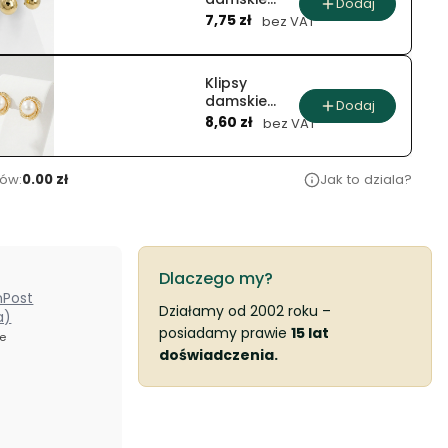
Dodaj
Cena
złote i
7,75 zł
bez VAT
srebrne
gładkie
krople
Klipsy
dmuchane
damskie
Dodaj
Cena
złote i
8,60 zł
bez VAT
srebrne z
perłą w
ozdobnej
ów:
0.00 zł
Jak to dziala?
oprawie
Dlaczego my?
nPost
Działamy od 2002 roku –
a)
posiadamy prawie
15 lat
ze
doświadczenia.