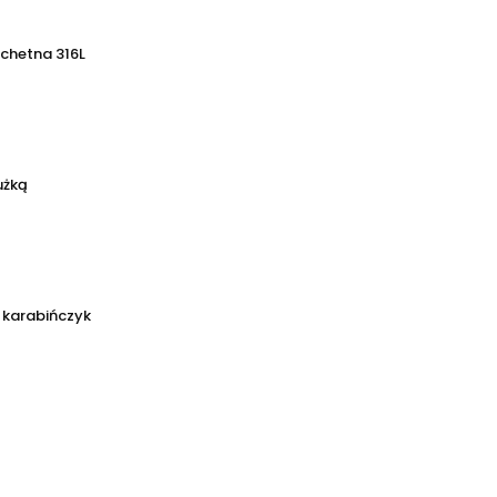
achetna 316L
użką
 karabińczyk