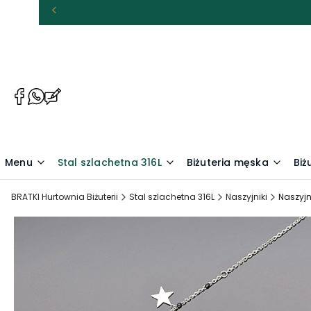
(Otwiera
(Otwiera
(Otwiera
się
się
się
w
w
w
nowej
nowej
nowej
karcie)
karcie)
karcie)
Menu
Stal szlachetna 316L
Biżuteria męska
Biż
BRATKI Hurtownia Biżuterii
Stal szlachetna 316L
Naszyjniki
Naszyj