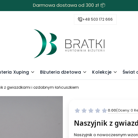
Darmowa dostawa od 300 zł 📦
+48 503 172 666
uteria Xuping
Biżuteria dżetowa
Kolekcje
Świat
nik z gwiazdkami i ozdobnym łańcuszkiem
0.00
(Oceny: 0 Re
Naszyjnik z gwiaz
Naszyjnik o nowoczesnym wzorn