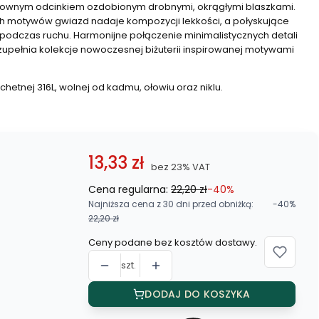
ktownym odcinkiem ozdobionym drobnymi, okrągłymi blaszkami.
ch motywów gwiazd nadaje kompozycji lekkości, a połyskujące
 podczas ruchu. Harmonijne połączenie minimalistycznych detali
upełnia kolekcje nowoczesnej biżuterii inspirowanej motywami
chetnej 316L, wolnej od kadmu, ołowiu oraz niklu.
13,33 zł
bez 23% VAT
Cena regularna:
22,20 zł
-40%
Najniższa cena z 30 dni przed obniżką:
-40%
22,20 zł
Ceny podane bez kosztów dostawy.
szt.
DODAJ DO KOSZYKA