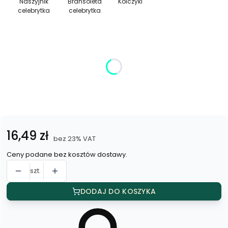
Naszyjnik
Bransoleta
Kolczyki
celebrytka
celebrytka
Wybierz wariant produktu:
Poszczególne warianty mogą różnić się ceną
*
Kolor
Wybierz
Cena
16,49 zł
bez 23% VAT
Ceny podane bez kosztów dostawy.
szt.
DODAJ DO KOSZYKA