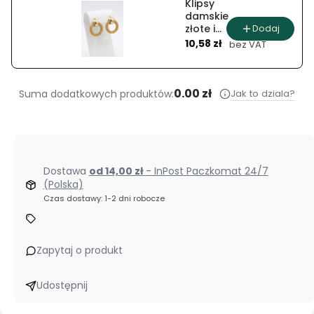
Klipsy
damskie
Dodaj
złote i
Cena
srebrne
10,58 zł
bez VAT
plecione
koła
0.00 zł
Jak to dziala?
Suma dodatkowych produktów:
Dostawa
od 14,00 zł
- InPost Paczkomat 24/7
(Polska)
Czas dostawy: 1-2 dni robocze
Zapytaj o produkt
Udostępnij