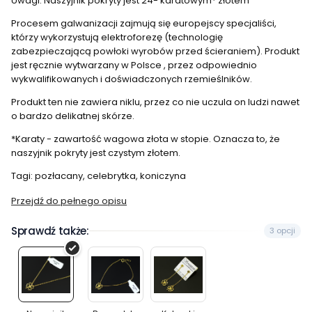
Uwagi: Naszyjnik pokryty jest 24- karatowym* złotem
Procesem galwanizacji zajmują się europejscy specjaliści,
którzy wykorzystują elektroforezę (technologię
zabezpieczającą powłoki wyrobów przed ścieraniem). Produkt
jest ręcznie wytwarzany w Polsce , przez odpowiednio
wykwalifikowanych i doświadczonych rzemieślników.
Produkt ten nie zawiera niklu, przez co nie uczula on ludzi nawet
o bardzo delikatnej skórze.
*Karaty - zawartość wagowa złota w stopie. Oznacza to, że
naszyjnik pokryty jest czystym złotem.
Tagi: pozłacany, celebrytka, koniczyna
Przejdź do pełnego opisu
Sprawdź także:
3 opcji
Naszyjnik
Bransoleta
Kolczyki
celebrytka
celebrytka