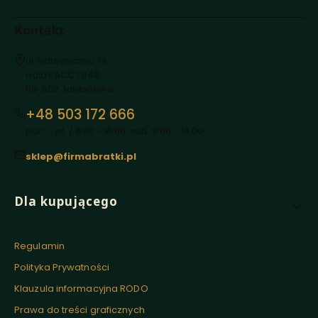
Kontakt
Adres:
ul. Nadrzeczna 7A
Hala EACC 1 B48
05-552 Jabłonowo
+48 503 172 666
pon. - pt. / 6:00 - 16:00, sob. 8:00 - 14:00
sklep@firmabratki.pl
Linki w stopce
Dla kupującego
Regulamin
Polityka Prywatności
Klauzula informacyjna RODO
Prawa do treści graficznych