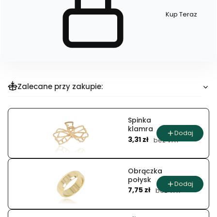
Kup Teraz
Szybki
zakup
dla
produktu
Naszyjnik
celebrytka
Zalecane przy zakupie:
Spinka
klamra
Dodaj
Cena
3,31 zł
bez VAT
Obrączka
połysk
Dodaj
Cena
7,75 zł
bez VAT