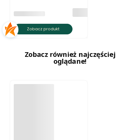
(100 szt.)
PRODUCENT
BRATKI S.C.
Zobacz produkt
Zobacz również najczęściej
oglądane!