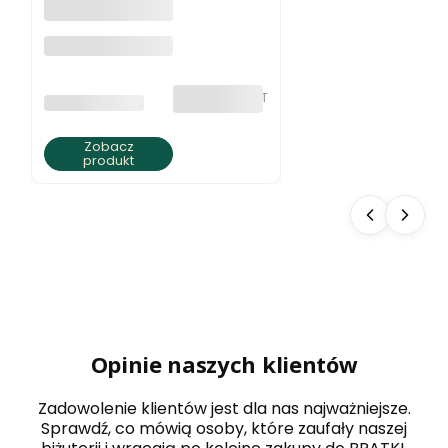
Naszyjnik z
jaspisu ziemista
elegancja
bez VAT
PRODUCENT
BRATKI S.C.
Zobacz
produkt
Opinie naszych klientów
Zadowolenie klientów jest dla nas najważniejsze.
Sprawdź, co mówią osoby, które zaufały naszej