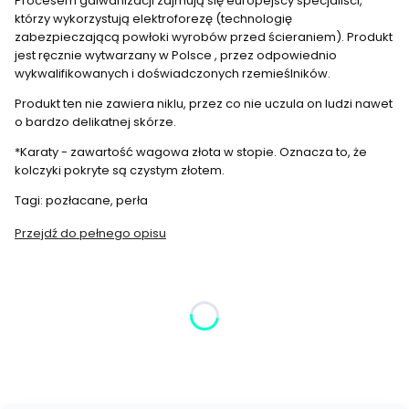
Procesem galwanizacji zajmują się europejscy specjaliści,
którzy wykorzystują elektroforezę (technologię
zabezpieczającą powłoki wyrobów przed ścieraniem). Produkt
jest ręcznie wytwarzany w Polsce , przez odpowiednio
wykwalifikowanych i doświadczonych rzemieślników.
Produkt ten nie zawiera niklu, przez co nie uczula on ludzi nawet
o bardzo delikatnej skórze.
*Karaty - zawartość wagowa złota w stopie. Oznacza to, że
kolczyki pokryte są czystym złotem.
Tagi: pozłacane, perła
Przejdź do pełnego opisu
Wybierz wariant produktu:
Poszczególne warianty mogą różnić się ceną
*
Kolor
Wybierz