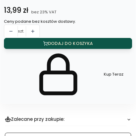
Cena
13,99 zł
bez 23% VAT
Ceny podane bez kosztów dostawy.
szt.
DODAJ DO KOSZYKA
Kup Teraz
Szybki
zakup
dla
produktu
Kolczyki
Zalecane przy zakupie: