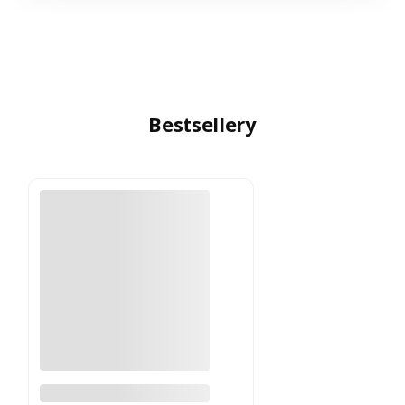
Bestsellery
Woreczki na biżuterię