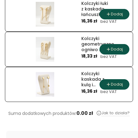
Kolczyki łuki
z kaskadą
Dodaj
łańcuszków
Cena
16,36 zł
bez VAT
Kolczyki
geometryczne
Dodaj
ogniwo z
Cena
wiszącymi
18,33 zł
bez VAT
łańcuszkami
Kolczyki
kaskada z
Dodaj
kulą i
Cena
łańcuszkami
16,36 zł
bez VAT
0.00 zł
Jak to dziala?
Suma dodatkowych produktów: