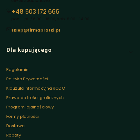
05-552 Jabłonowo
+48 503 172 666
pon. - pt. / 6:00 - 16:00, sob. 8:00 - 14:00
sklep@firmabratki.pl
Linki w stopce
Dla kupującego
Regulamin
Polityka Prywatności
Klauzula informacyjna RODO
Prawa do treści graficznych
Program lojalnościowy
Formy płatności
Dostawa
Rabaty