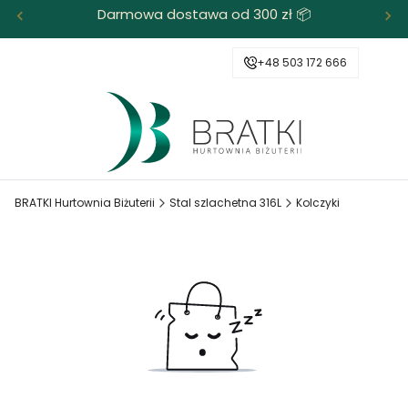
Darmowa dostawa od 300 zł 📦
+48 503 172 666
BRATKI Hurtownia Biżuterii
Stal szlachetna 316L
Kolczyki