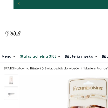
(Otwiera
(Otwiera
(Otwiera
się
się
się
w
w
w
nowej
nowej
nowej
karcie)
karcie)
karcie)
Menu
Stal szlachetna 316L
Biżuteria męska
Biż
BRATKI Hurtownia Biżuterii
Świat ozdób do włosów
"Made in France"