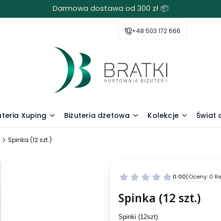
Darmowa dostawa od 300 zł 📦
+48 503 172 666
uteria Xuping
Biżuteria dżetowa
Kolekcje
Świat
Spinka (12 szt.)
0.00
(Oceny: 0 Re
Spinka (12 szt.)
Spinki (12szt)