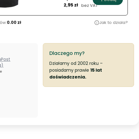
Cena
włosów -
2,95 zł
bez VAT
wąska
ów:
0.00 zł
Jak to dziala?
Dlaczego my?
nPost
Działamy od 2002 roku –
a)
posiadamy prawie
15 lat
ze
doświadczenia.