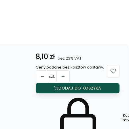
Cena
8,10 zł
bez 23% VAT
Ceny podane bez kosztów dostawy.
szt.
DODAJ DO KOSZYKA
Ku
Szybki
Ter
zakup
dla