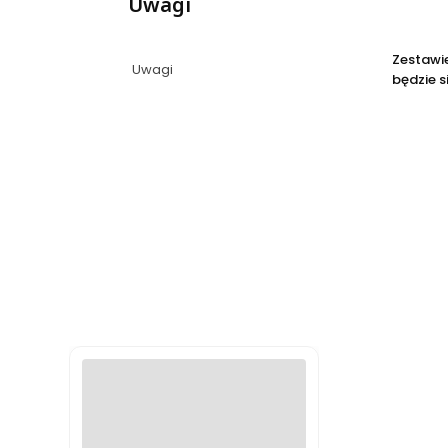
Uwagi
Zestawie
Uwagi
będzie si