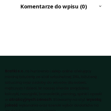
Komentarze do wpisu (0)
Bratki s.c.
to hurtownia i sklep online oferujący
modną biżuterię ze stali szlachetnej 316L, biżuterię
sztuczną oraz ozdoby do włosów dla kobiet,
mężczyzn i dzieci. W naszej ofercie znajdziesz
kolczyki, naszyjniki, bransoletki, piercing, spinki i opaski
w
atrakcyjnych cenach
. Stawiamy na styl,
wysoką
jakość
wykonania oraz szeroki wybór dodatków na
co dzień i wyjątkowe okazje.