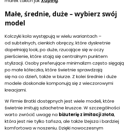
marek takich jak
Xuping
.
Małe, średnie, duże – wybierz swój
model
Kolczyki koła występują w wielu wariantach –
od subtelnych, cienkich obręczy, które dyskretnie
dopełniają look, po duże, rzucające się w oczy
pierścienie, które stają się centralnym punktem
stylizacji. Osoby preferujące minimalizm często sięgają
po małe kółeczka, które świetnie sprawdzają
się na co dzień, także w biurze. Z kolei średnie i duże
modele doskonale komponują się z wieczorowymi
kreacjami.
W Firmie Bratki dostępnych jest wiele modeli, które
świetnie imitują szlachetne kruszce. W szczególności
warto zwrócić uwagę na
biżuterię z imitacji złota
,
która jest nie tylko tańsza, ale także lżejsza i bardziej
komfortowa w noszeniu. Dzięki nowoczesnym