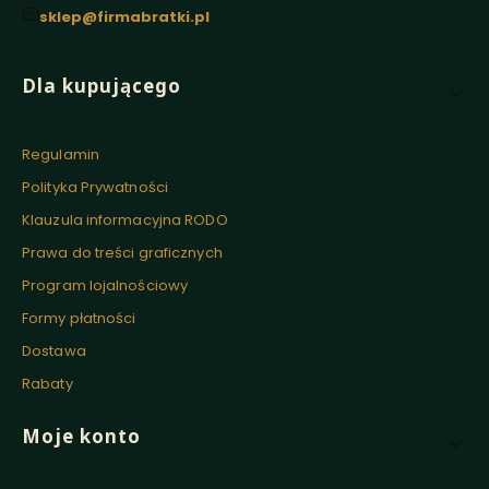
sklep@firmabratki.pl
Linki w stopce
Dla kupującego
Regulamin
Polityka Prywatności
Klauzula informacyjna RODO
Prawa do treści graficznych
Program lojalnościowy
Formy płatności
Dostawa
Rabaty
Moje konto