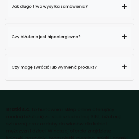
Jak długo trwa wysyłka zamówienia?
Czy biżuteria jest hipoalergiczna?
Czy mogę zwrócić lub wymienić produkt?
Bratki s.c.
to hurtownia i sklep online oferujący
modną biżuterię ze stali szlachetnej 316L, biżuterię
sztuczną oraz ozdoby do włosów dla kobiet,
mężczyzn i dzieci. W naszej ofercie znajdziesz
kolczyki, naszyjniki, bransoletki, piercing, spinki i opaski