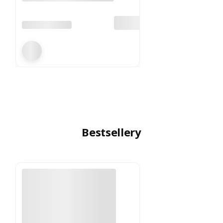
PRODUCENT
XUPING
Bestsellery