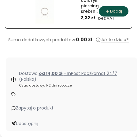
Kolczyk
piercing
Dodaj
srebrna
Cena
i złota
2,32 zł
bez VAT
pętla
0.00 zł
Jak to dziala?
Suma dodatkowych produktów:
Dostawa
od 14,00 zł
- InPost Paczkomat 24/7
(Polska)
Czas dostawy: 1-2 dni robocze
Zapytaj o produkt
Udostępnij