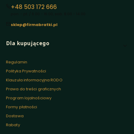
+48 503 172 666
pon. - pt. / 6:00 - 16:00, sob. 8:00 - 14:00
sklep@firmabratki.pl
Linki w stopce
Dla kupującego
Regulamin
Polityka Prywatności
Klauzula informacyjna RODO
Prawa do treści graficznych
Program lojalnościowy
Formy płatności
Dostawa
Rabaty