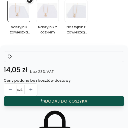
Naszyjnik
Naszyjnik
Naszyjnik
zawieszka
z
z
cyrkonie
oczkiem
zawieszką
Naszyjnik
Naszyjnik z
Naszyjnik z
zawieszka
oczkiem
zawieszką
prostokąt
cyrkonie
prostokąt
Cena
14,05 zł
bez 23% VAT
Ceny podane bez kosztów dostawy.
szt.
DODAJ DO KOSZYKA