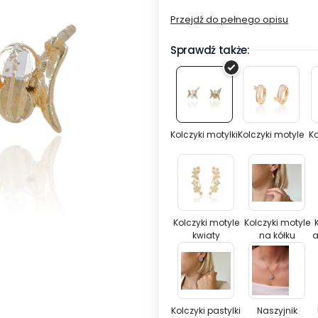
Przejdź do pełnego opisu
Sprawdź także:
Kolczyki
Kolczyki
motylki
motyle
Kolczyki motylki
Kolczyki motyle
Ko
Kolczyki
Kolczyki
motyle
motyle
kwiaty
na
Kolczyki motyle
Kolczyki motyle
kwiaty
na kółku
a
kółku
Kolczyki
Naszyjni
pastylki
różowy
emalia
motyl
Kolczyki pastylki
Naszyjnik