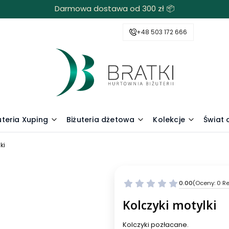
Darmowa dostawa od 300 zł 📦
+48 503 172 666
uteria Xuping
Biżuteria dżetowa
Kolekcje
Świat
ki
0.00
(Oceny: 0 Re
Kolczyki motylki
Kolczyki pozłacane.