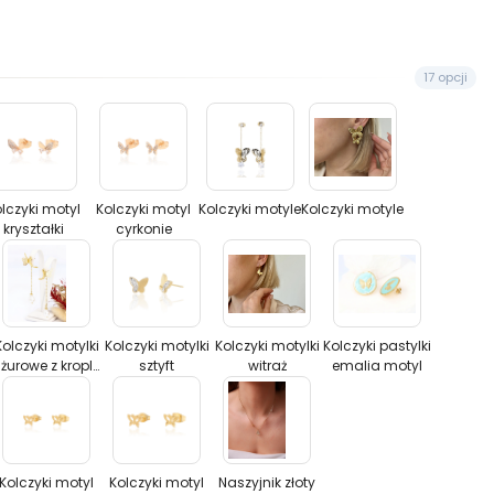
17 opcji
Kolczyki
Kolczyki
Kolczyki
Kolczyki
motyl
motyl
motyle
motyle
kryształki
cyrkonie
lczyki motyl
Kolczyki motyl
Kolczyki motyle
Kolczyki motyle
kryształki
cyrkonie
Kolczyki
Kolczyki
Kolczyki
Kolczyki
motylki
motylki
motylki
pastylki
ażurowe
sztyft
witraż
emalia
Kolczyki motylki
Kolczyki motylki
Kolczyki motylki
Kolczyki pastylki
żurowe z kroplą
sztyft
witraż
emalia motyl
z
motyl
pereł
kroplą
pereł
k
Kolczyki
Kolczyki
Naszyjnik
motyl
motyl
złoty
ażurowy
ażurowy
motyl
Kolczyki motyl
Kolczyki motyl
Naszyjnik złoty