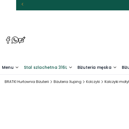
(Otwiera
(Otwiera
(Otwiera
się
się
się
w
w
w
nowej
nowej
nowej
karcie)
karcie)
karcie)
Menu
Stal szlachetna 316L
Biżuteria męska
Biż
BRATKI Hurtownia Biżuterii
Biżuteria Xuping
Kolczyki
Kolczyki motyl