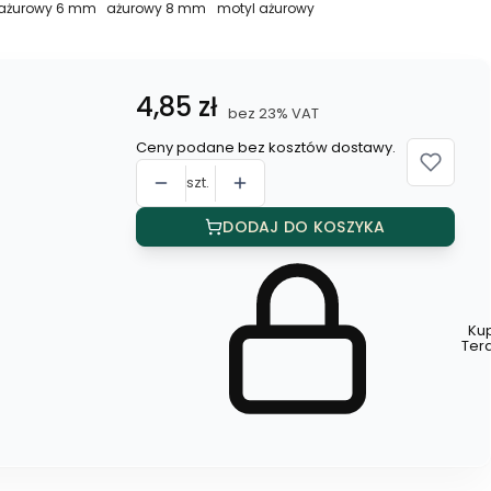
ażurowy 6 mm
ażurowy 8 mm
motyl ażurowy
r
6
8
ażurowy
mm
mm
Cena
4,85 zł
bez 23% VAT
Ceny podane bez kosztów dostawy.
szt.
DODAJ DO KOSZYKA
Ku
Szybki
Ter
zakup
dla
produktu
Kolczyki
motylki