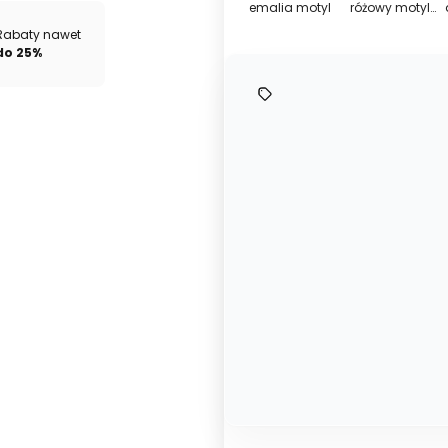
emalia motyl
różowy motyl
motyl
glamou
glamour
Rabaty nawet
do 25%