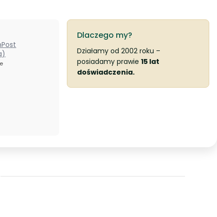
Dlaczego my?
nPost
Działamy od 2002 roku –
a)
posiadamy prawie
15 lat
ze
doświadczenia.