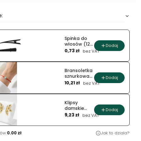
e:
Spinka do
włosów (12
Dodaj
Cena
szt.)
0,73 zł
bez VAT
Bransoletka
sznurkowa
Dodaj
Cena
turkusowy
10,21 zł
bez VAT
splot
Klipsy
damskie
Dodaj
Cena
potrójne
9,23 zł
bez VAT
liście
ów:
0.00 zł
Jak to dziala?