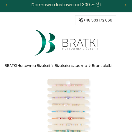
Darmowa dostawa od 300 zł 📦
+48 503 172 666
BRATKI Hurtownia Biżuterii
Biżuteria sztuczna
Bransoletki