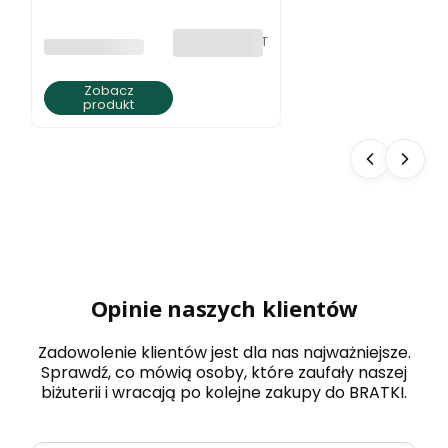
jaspisu ziemista
elegancja
bez VAT
PRODUCENT
BRATKI S.C.
Zobacz
produkt
Opinie naszych klientów
Zadowolenie klientów jest dla nas najważniejsze.
Sprawdź, co mówią osoby, które zaufały naszej
biżuterii i wracają po kolejne zakupy do BRATKI.