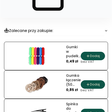
dla
produktu
Bransoleta
sznurek
koralik
szlifowany
(12
szt.)
Zalecane przy zakupie:
Gumki
w
Dodaj
pudełku
Cena
frotte
0,49 zł
bez VAT
(12 szt.)
Gumka
łączenie
Dodaj
(50
Cena
szt.)
0,85 zł
bez VAT
Spinka
do