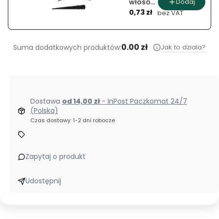
Dodaj
włosów
Cena
(12 szt.)
0,73 zł
bez VAT
0.00 zł
Jak to dziala?
Suma dodatkowych produktów:
Dostawa
od 14,00 zł
- InPost Paczkomat 24/7
(Polska)
Czas dostawy: 1-2 dni robocze
Zapytaj o produkt
Udostępnij