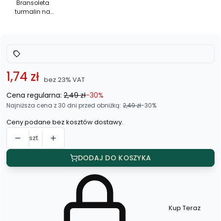
na
Bransoleta
turmalin na
czerwonym
czerwonym
sznurku
sznurku
1,74 zł
bez 23% VAT
Cena regularna:
2,49 zł
-30%
Najniższa cena z 30 dni przed obniżką:
2,49 zł
-30%
Ceny podane bez kosztów dostawy.
szt.
DODAJ DO KOSZYKA
Kup Teraz
Szybki
zakup