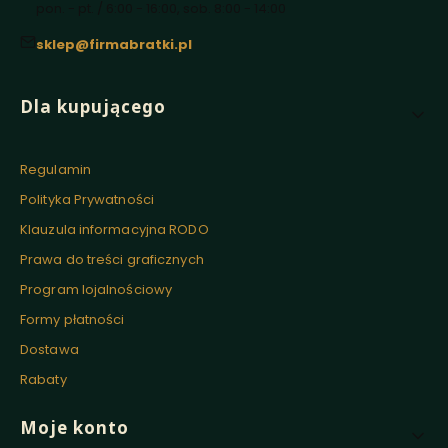
pon. - pt. / 6:00 - 16:00, sob. 8:00 - 14:00
sklep@firmabratki.pl
Linki w stopce
Dla kupującego
Regulamin
Polityka Prywatności
Klauzula informacyjna RODO
Prawa do treści graficznych
Program lojalnościowy
Formy płatności
Dostawa
Rabaty
Moje konto