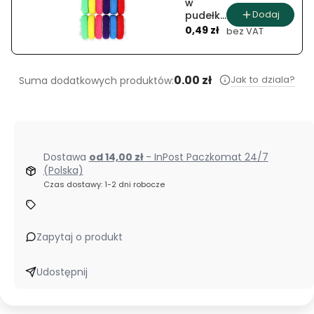
w
Dodaj
pudełku
Cena
frotte
0,49 zł
bez VAT
(12 szt.)
0.00 zł
Jak to dziala?
Suma dodatkowych produktów:
Dostawa
od 14,00 zł
- InPost Paczkomat 24/7
(Polska)
Czas dostawy: 1-2 dni robocze
Zapytaj o produkt
Udostępnij