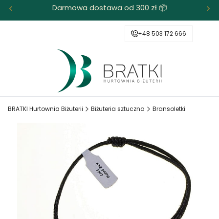
Darmowa dostawa od 300 zł 📦
+48 503 172 666
BRATKI Hurtownia Biżuterii
Biżuteria sztuczna
Bransoletki