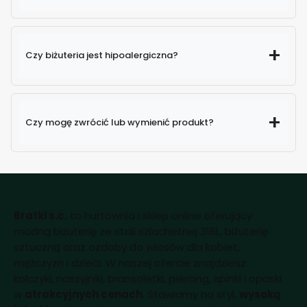
Czy biżuteria jest hipoalergiczna?
Czy mogę zwrócić lub wymienić produkt?
Bratki s.c.
to hurtownia i sklep online oferujący
modną biżuterię ze stali szlachetnej 316L, biżuterię
sztuczną oraz ozdoby do włosów dla kobiet,
mężczyzn i dzieci. W naszej ofercie znajdziesz
kolczyki, naszyjniki, bransoletki, piercing, spinki i opaski
w
atrakcyjnych cenach
. Stawiamy na styl,
wysoką