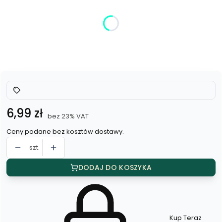
Poszczególne warianty mogą różnić się ceną
*
Kolor
Wybierz
Cena
6,99 zł
bez 23% VAT
Ceny podane bez kosztów dostawy.
szt.
DODAJ DO KOSZYKA
Kup Teraz
Szybki