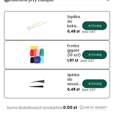
Szpilka
do
Dodaj
koka
Cena
kryształ
0,48 zł
bez VAT
(20
szt.)
Frotka
gigant
Dodaj
(10 szt)
Cena
1,97 zł
bez VAT
Spinka
do
Dodaj
włosów
Cena
(12 szt.)
0,48 zł
bez VAT
0.00 zł
Jak to dziala?
Suma dodatkowych produktów: