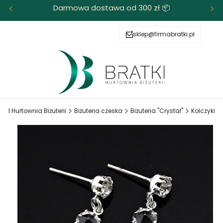
Darmowa dostawa od 300 zł 📦
+48 503 172 666
sklep@firmabratki.pl
+48 503 172 666
sklep@firmabratki.pl
TKI Hurtownia Biżuterii
Biżuteria czeska
Biżuteria "Crystal"
Kolczyki