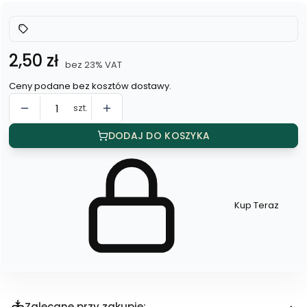
Cena
2,50 zł
bez 23% VAT
Ceny podane bez kosztów dostawy.
szt.
DODAJ DO KOSZYKA
Kup Teraz
Szybki
zakup
dla
produktu
Kolczyki
5mm
Zalecane przy zakupie: