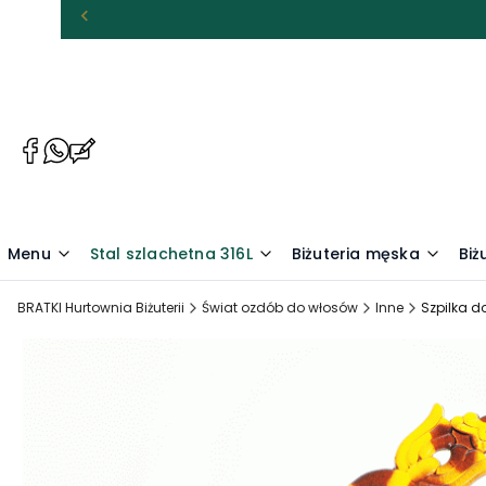
(Otwiera
(Otwiera
(Otwiera
się
się
się
w
w
w
nowej
nowej
nowej
karcie)
karcie)
karcie)
Menu
Stal szlachetna 316L
Biżuteria męska
Biż
BRATKI Hurtownia Biżuterii
Świat ozdób do włosów
Inne
Szpilka do