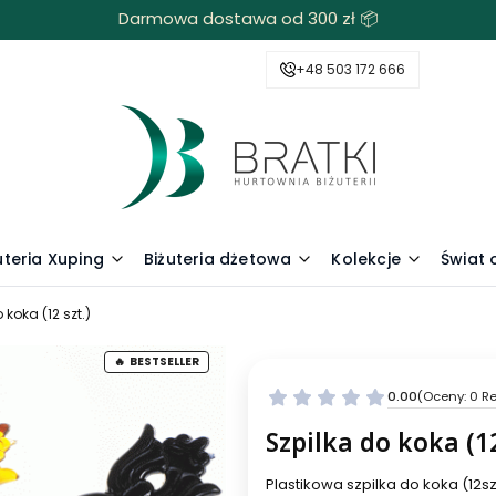
Darmowa dostawa od 300 zł 📦
+48 503 172 666
uteria Xuping
Biżuteria dżetowa
Kolekcje
Świat
 koka (12 szt.)
BESTSELLER
0.00
(Oceny: 0 Re
Szpilka do koka (12
Plastikowa szpilka do koka (12sz