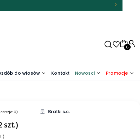
Produkty
 ozdób do włosów
Kontakt
Nowosci
Promocje
Bratki s.c.
cenzje: 0)
 szt.)
t.)