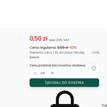
0,50 zł
bez 23% VAT
Cena regularna:
0,99 zł
-50%
Najniższa cena z 30 dni przed obniżką:
+24%
0,40 zł
Ceny podane bez kosztów dostawy.
szt.
DODAJ DO KOSZYKA
Ku