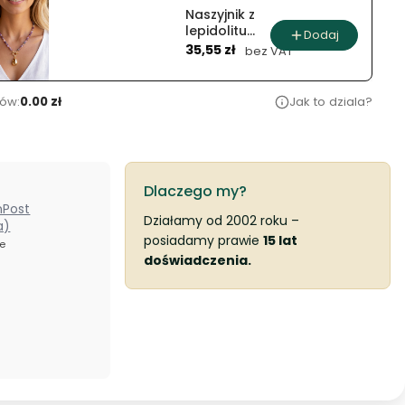
Naszyjnik z
lepidolitu
Dodaj
Cena
fioletowa
35,55 zł
bez VAT
aura
ów:
0.00 zł
Jak to dziala?
Dlaczego my?
nPost
Działamy od 2002 roku –
a)
posiadamy prawie
15 lat
ze
doświadczenia.