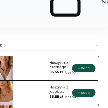
Szybki
Ter
zakup
dla
produktu
Szpilka
do
koka
(12
szt.)
e:
Naszyjnik z
czarnego
Dodaj
Cena
agatu
35,55 zł
bez VAT
nocna
kropla
Naszyjnik z
jaspisu
Dodaj
Cena
ziemista
35,55 zł
bez VAT
elegancja