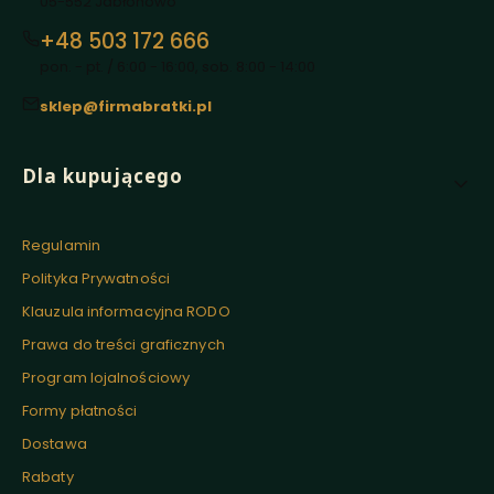
05-552 Jabłonowo
+48 503 172 666
pon. - pt. / 6:00 - 16:00, sob. 8:00 - 14:00
sklep@firmabratki.pl
Linki w stopce
Dla kupującego
Regulamin
Polityka Prywatności
Klauzula informacyjna RODO
Prawa do treści graficznych
Program lojalnościowy
Formy płatności
Dostawa
Rabaty