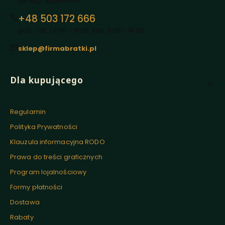
05-552 Jabłonowo
+48 503 172 666
pon. - pt. / 6:00 - 16:00, sob. 8:00 - 14:00
sklep@firmabratki.pl
Linki w stopce
Dla kupującego
Regulamin
Polityka Prywatności
Klauzula informacyjna RODO
Prawa do treści graficznych
Program lojalnościowy
Formy płatności
Dostawa
Rabaty