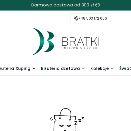
Darmowa dostawa od 300 zł 📦
+48 503 172 666
żuteria Xuping
Biżuteria dżetowa
Kolekcje
Świa