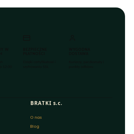
MY W
BEZPIECZNE
WYGODNA
H
PŁATNOŚCI
DOSTAWA
eń
Dzięki certyfikatowi i
Kurierzy, paczkomaty i
o 12:00
szyfrowaniu SSL
punkty odbioru
BRATKI s.c.
O nas
Blog