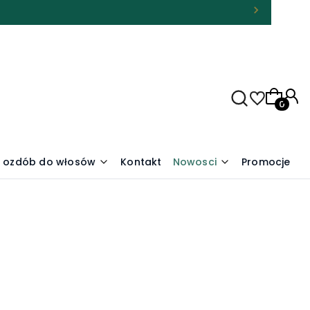
Produkty
t ozdób do włosów
Kontakt
Nowosci
Promocje