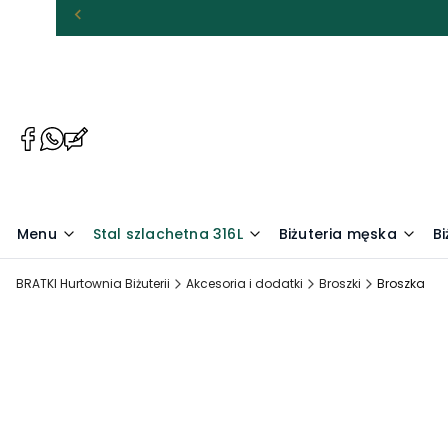
(Otwiera
(Otwiera
(Otwiera
się
się
się
w
w
w
nowej
nowej
nowej
karcie)
karcie)
karcie)
Menu
Stal szlachetna 316L
Biżuteria męska
Bi
BRATKI Hurtownia Biżuterii
Akcesoria i dodatki
Broszki
Broszka