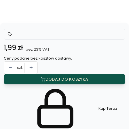
*
Kolor
Wybierz
Cena
1,99 zł
bez 23% VAT
Ceny podane bez kosztów dostawy.
szt.
DODAJ DO KOSZYKA
Kup Teraz
Szybki
zakup
dla
produktu
Szpilka