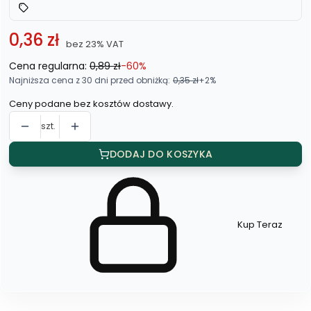
0,36 zł
bez 23% VAT
Cena regularna:
0,89 zł
-60%
Najniższa cena z 30 dni przed obniżką:
0,35 zł
+2%
Ceny podane bez kosztów dostawy.
szt.
DODAJ DO KOSZYKA
Kup Teraz
Szybki
zakup
dla
produktu
Spinki
do
włosów
(10
szt.)