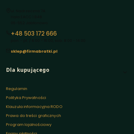
Adres:
ul. Nadrzeczna 7A
Hala EACC 1 B48
05-552 Jabłonowo
+48 503 172 666
pon. - pt. / 6:00 - 16:00, sob. 8:00 - 14:00
sklep@firmabratki.pl
Linki w stopce
Dla kupującego
Regulamin
Polityka Prywatności
Klauzula informacyjna RODO
Prawa do treści graficznych
Program lojalnościowy
Formy płatności