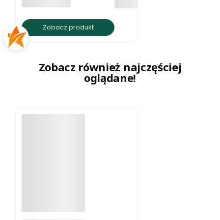
PRODUCENT
BRATKI S.C.
Zobacz produkt
Zobacz również najczęściej
oglądane!