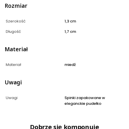
Rozmiar
Szerokość
1,3 cm
Długość
1,7 cm
Materiał
Materiał
miedź
Uwagi
Uwagi
Spinki zapakowane w
eleganckie pudełko
Dobrze się komponuje