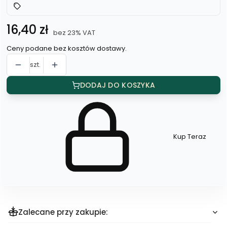
Cena
16,40 zł
bez 23% VAT
Ceny podane bez kosztów dostawy.
szt.
DODAJ DO KOSZYKA
Kup Teraz
Szybki
zakup
dla
produktu
Spinki
do
mankietów
Zalecane przy zakupie: