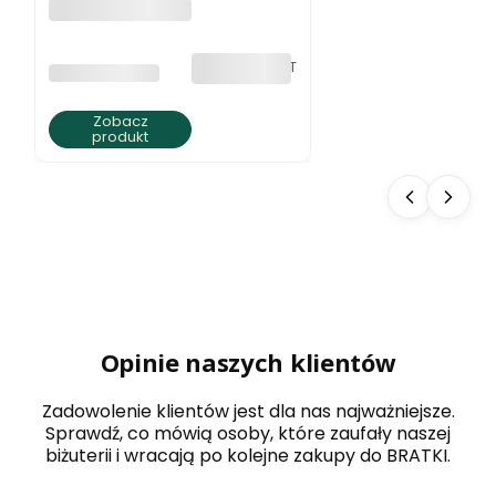
Naszyjnik z
jaspisu ziemista
elegancja
bez VAT
PRODUCENT
BRATKI S.C.
Zobacz
produkt
Opinie naszych klientów
Zadowolenie klientów jest dla nas najważniejsze.
Sprawdź, co mówią osoby, które zaufały naszej
biżuterii i wracają po kolejne zakupy do BRATKI.