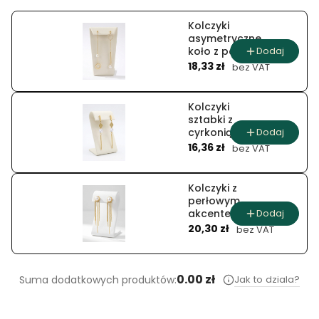
Kolczyki
asymetryczne
Dodaj
koło z perłą i
Cena
cyrkoniami
18,33 zł
bez VAT
Kolczyki
sztabki z
Dodaj
cyrkonią i
Cena
smukłym
16,36 zł
bez VAT
pręcikiem
Kolczyki z
perłowym
Dodaj
akcentem i
Cena
długimi
20,30 zł
bez VAT
łańcuszkami
0.00 zł
Jak to dziala?
Suma dodatkowych produktów: