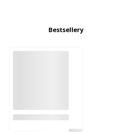
Bestsellery
Gumka skręcana (100
szt.)