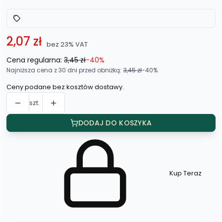
2,07 zł
bez 23% VAT
Cena regularna:
3,45 zł
-40%
Najniższa cena z 30 dni przed obniżką:
3,45 zł
-40%
Ceny podane bez kosztów dostawy.
szt.
DODAJ DO KOSZYKA
Kup Teraz
Szybki
zakup
dla
produktu
Spinka
do
włosów