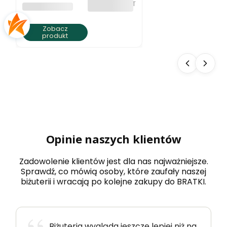
bez VAT
PRODUCENT
BRATKI S.C.
Zobacz
produkt
Opinie naszych klientów
Zadowolenie klientów jest dla nas najważniejsze.
Sprawdź, co mówią osoby, które zaufały naszej
biżuterii i wracają po kolejne zakupy do BRATKI.
Biżuteria wygląda jeszcze lepiej niż na