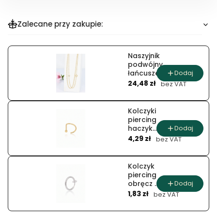
Zalecane przy zakupie:
Naszyjnik
podwójny
Dodaj
łańcuszek z
Cena
koniczynami
24,48 zł
bez VAT
Kolczyki
piercing
Dodaj
haczyk
Cena
półksiężyc
4,29 zł
bez VAT
Kolczyk
piercing
Dodaj
obręcz z
Cena
nakładką
1,83 zł
bez VAT