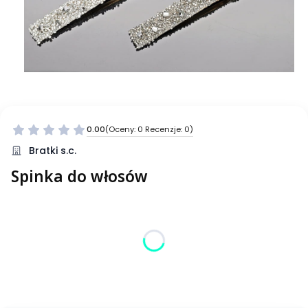
0.00
(Oceny: 0 Recenzje: 0)
Bratki s.c.
Spinka do włosów
Wybierz wariant produktu:
Poszczególne warianty mogą różnić się ceną
*
Kolor
Wybierz