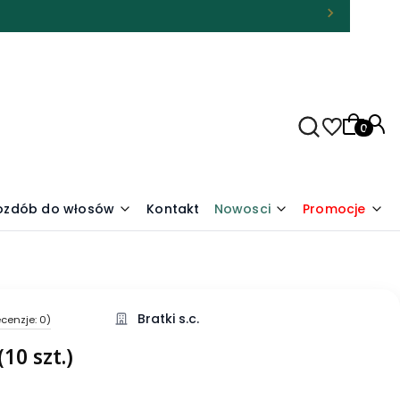
Produkty
 ozdób do włosów
Kontakt
Nowosci
Promocje
Bratki s.c.
cenzje: 0)
10 szt.)