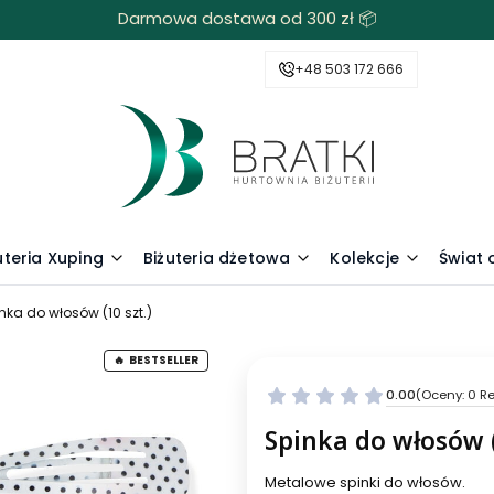
Darmowa dostawa od 300 zł 📦
+48 503 172 666
uteria Xuping
Biżuteria dżetowa
Kolekcje
Świat
nka do włosów (10 szt.)
BESTSELLER
0.00
(Oceny: 0 Re
Spinka do włosów (
Metalowe spinki do włosów.