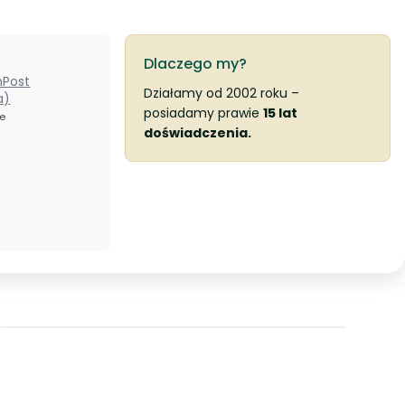
Dlaczego my?
nPost
Działamy od 2002 roku –
a)
posiadamy prawie
15 lat
ze
doświadczenia.