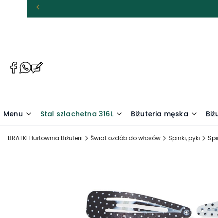
(Otwiera
(Otwiera
(Otwiera
się
się
się
w
w
w
nowej
nowej
nowej
karcie)
karcie)
karcie)
Menu
Stal szlachetna 316L
Biżuteria męska
Biż
BRATKI Hurtownia Biżuterii
Świat ozdób do włosów
Spinki, pyki
Spi