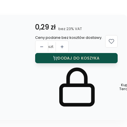
Cena
0,29 zł
bez 23% VAT
Ceny podane bez kosztów dostawy.
szt.
DODAJ DO KOSZYKA
Ku
Szybki
Ter
zakup
dla
produktu
Spinka
do
włosów
(10
szt.)