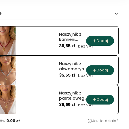
e:
Naszyjnik z
kamieni
Dodaj
Cena
naturalnych
35,55 zł
bez VAT
czerwony
jadeit
rubinowe
Naszyjnik z
serce
akwamarynu
Dodaj
Cena
błękitny
35,55 zł
bez VAT
blask
Naszyjnik z
pastelowego
Dodaj
Cena
jadeitu
35,55 zł
bez VAT
słoneczna
pastela
ów:
0.00 zł
Jak to dziala?