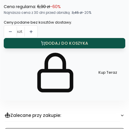
Cena regularna:
6,90 zł
-60%
Najniższa cena z 30 dni przed obniżką:
3,45 zł
-20%
Ceny podane bez kosztów dostawy.
szt.
DODAJ DO KOSZYKA
Kup Teraz
Szybki
zakup
dla
produktu
Opaska
do
włosów
(12
szt.)
Zalecane przy zakupie: