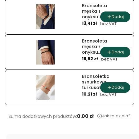
Bransoleta
męska z
Dodaj
onyksu z
Cena
hematytowym
13,41 zł
bez VAT
talizmanem
Bransoleta
męska z
Dodaj
onyksu
Cena
asterion
15,62 zł
bez VAT
Bransoletka
sznurkowa
Dodaj
turkusowy
Cena
splot
10,21 zł
bez VAT
0.00 zł
Jak to dziala?
Suma dodatkowych produktów: