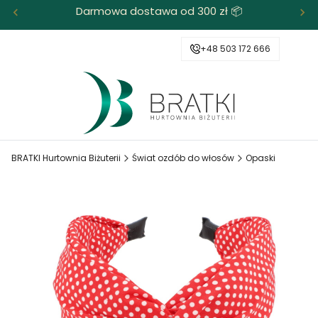
Darmowa dostawa od 300 zł 📦
+48 503 172 666
BRATKI Hurtownia Biżuterii
Świat ozdób do włosów
Opaski