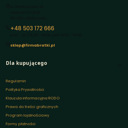
Adres:
ul. Nadrzeczna 7A
Hala EACC 1 B48
05-552 Jabłonowo
+48 503 172 666
pon. - pt. / 6:00 - 16:00, sob. 8:00 - 14:00
sklep@firmabratki.pl
Linki w stopce
Dla kupującego
Regulamin
Polityka Prywatności
Klauzula informacyjna RODO
Prawa do treści graficznych
Program lojalnościowy
Formy płatności