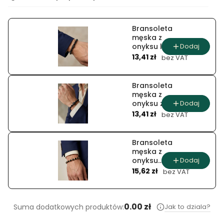
Bransoleta
męska z
Dodaj
onyksu lawy
Cena
wulkanicznej
13,41 zł
bez VAT
i hematytu
Bransoleta
męska z
Dodaj
onyksu z
Cena
hematytowym
13,41 zł
bez VAT
talizmanem
Bransoleta
męska z
Dodaj
onyksu
Cena
asterion
15,62 zł
bez VAT
0.00 zł
Jak to dziala?
Suma dodatkowych produktów: