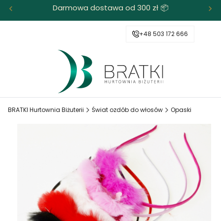
Darmowa dostawa od 300 zł 📦
+48 503 172 666
BRATKI Hurtownia Biżuterii
Świat ozdób do włosów
Opaski