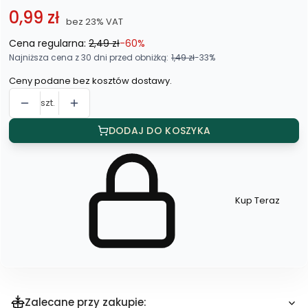
0,99 zł
bez 23% VAT
Cena regularna:
2,49 zł
-60%
Najniższa cena z 30 dni przed obniżką:
1,49 zł
-33%
Ceny podane bez kosztów dostawy.
szt.
DODAJ DO KOSZYKA
Kup Teraz
Szybki
zakup
dla
produktu
Opaska
do
włosów
(12
szt.)
Zalecane przy zakupie: