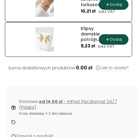
Dodaj
turkusowy
Cena
splot
10,21 zł
bez VAT
Klipsy
damskie
Dodaj
potrójne
Cena
liście
9,23 zł
bez VAT
0.00 zł
Jak to dziala?
Suma dodatkowych produktów:
Dostawa
od 14,00 zł
- InPost Paczkomat 24/7
(Polska)
Czas dostawy: 1-2 dni robocze
Zapytaj o produkt