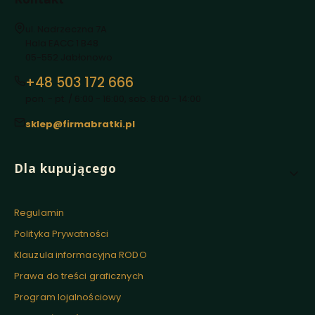
Adres:
ul. Nadrzeczna 7A
Hala EACC 1 B48
05-552 Jabłonowo
+48 503 172 666
pon. - pt. / 6:00 - 16:00, sob. 8:00 - 14:00
sklep@firmabratki.pl
Linki w stopce
Dla kupującego
Regulamin
Polityka Prywatności
Klauzula informacyjna RODO
Prawa do treści graficznych
Program lojalnościowy