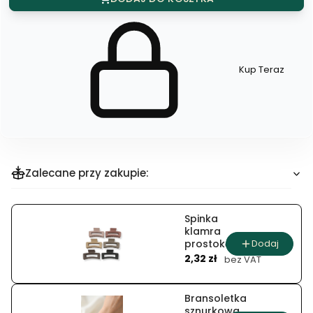
Kup Teraz
Szybki
zakup
dla
produktu
Naszyjnik
choker
z
zawieszkami
w
kształcie
gwiazdek
Zalecane przy zakupie:
Spinka
klamra
Dodaj
prostokątna
Cena
matowa
2,32 zł
bez VAT
Bransoletka
sznurkowa