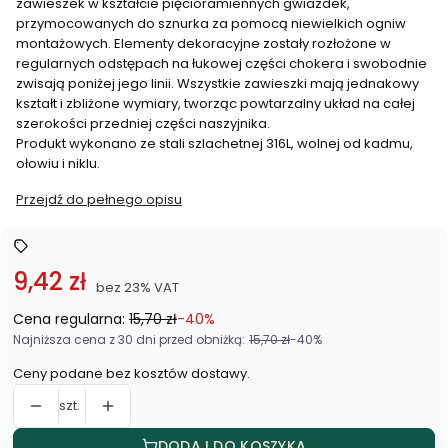
zawieszek w kształcie pięcioramiennych gwiazdek,
przymocowanych do sznurka za pomocą niewielkich ogniw
montażowych. Elementy dekoracyjne zostały rozłożone w
regularnych odstępach na łukowej części chokera i swobodnie
zwisają poniżej jego linii. Wszystkie zawieszki mają jednakowy
kształt i zbliżone wymiary, tworząc powtarzalny układ na całej
szerokości przedniej części naszyjnika.
Produkt wykonano ze stali szlachetnej 316L, wolnej od kadmu,
ołowiu i niklu.
Przejdź do pełnego opisu
9,42 zł
bez 23% VAT
Cena regularna:
15,70 zł
-40%
Najniższa cena z 30 dni przed obniżką:
15,70 zł
-40%
Ceny podane bez kosztów dostawy.
szt.
DODAJ DO KOSZYKA