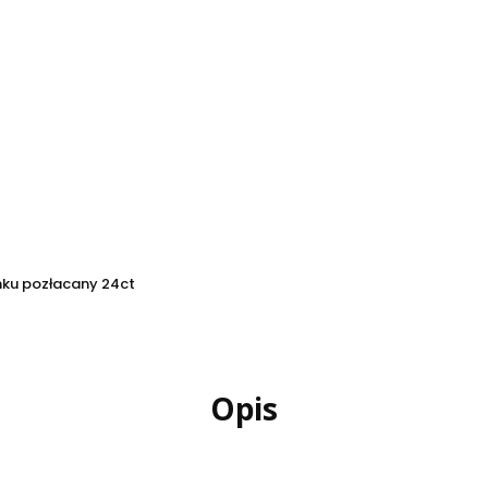
nku pozłacany 24ct
Opis