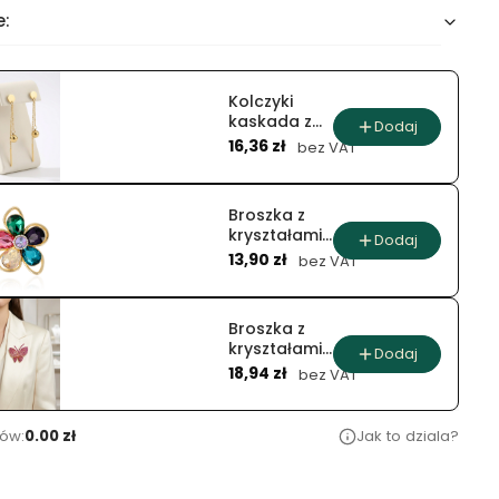
e:
Kolczyki
kaskada z
Dodaj
Cena
kulą i
16,36 zł
bez VAT
łańcuszkami
Broszka z
kryształami
Dodaj
Cena
tęczowy
13,90 zł
bez VAT
kwiat w
złotej
oprawie
Broszka z
kryształami
Dodaj
Cena
różowy
18,94 zł
bez VAT
motyl w
złotej
oprawie
ów:
0.00 zł
Jak to dziala?