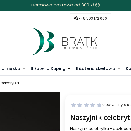
Darmowa dostawa od 300 zł 📦
+48 503 172 666
ria męska
Biżuteria Xuping
Biżuteria dżetowa
Ko
 celebrytka
0.00
(Oceny: 0 Re
Naszyjnik celebry
Naszyjnik celebrytka - pozłaca