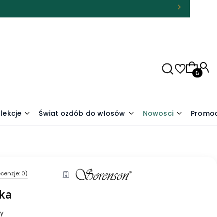
Produkty
lekcje
Świat ozdób do włosów
Nowosci
Promoc
cenzje: 0)
tka
ny