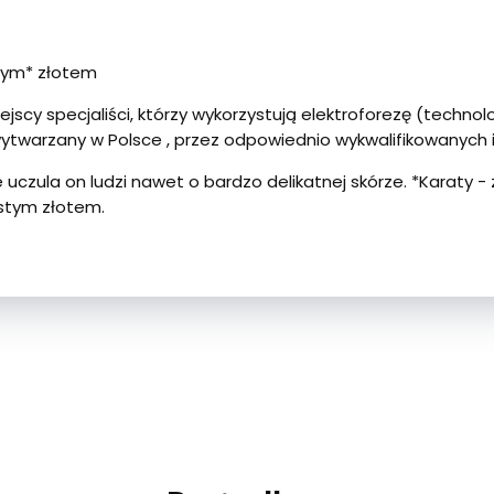
owym* złotem
ejscy specjaliści, którzy wykorzystują elektroforezę (techn
 wytwarzany w Polsce , przez odpowiednio wykwalifikowanych
nie uczula on ludzi nawet o bardzo delikatnej skórze. *Karaty
ystym złotem.