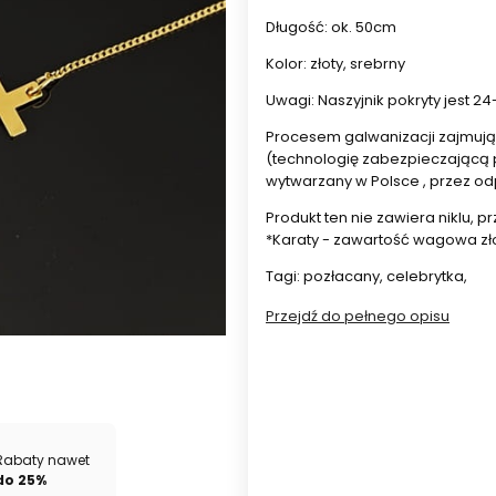
Długość: ok. 50cm
Kolor: złoty, srebrny
Uwagi: Naszyjnik pokryty jest 2
Procesem galwanizacji zajmują s
(technologię zabezpieczającą p
wytwarzany w Polsce , przez o
Produkt ten nie zawiera niklu, p
*Karaty - zawartość wagowa złot
Tagi: pozłacany, celebrytka,
Przejdź do pełnego opisu
Wybierz wariant produktu:
Poszczególne warianty mogą ró
*
Kolor
Rabaty nawet
do 25%
Wybierz