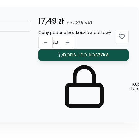
Cena
17,49 zł
bez 23% VAT
Ceny podane bez kosztów dostawy.
szt.
DODAJ DO KOSZYKA
Ku
Szybki
Ter
zakup
dla
produktu
Naszyjnik
celebrytka