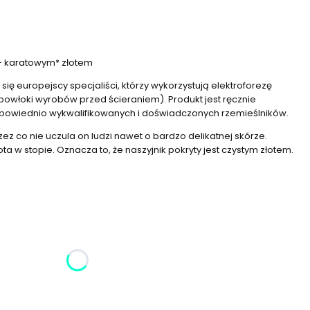
4- karatowym* złotem
ię europejscy specjaliści, którzy wykorzystują elektroforezę
owłoki wyrobów przed ścieraniem). Produkt jest ręcznie
dpowiednio wykwalifikowanych i doświadczonych rzemieślników.
rzez co nie uczula on ludzi nawet o bardzo delikatnej skórze.
a w stopie. Oznacza to, że naszyjnik pokryty jest czystym złotem.
żnić się ceną