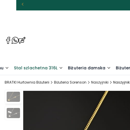
(Otwiera
(Otwiera
(Otwiera
się
się
się
w
w
w
nowej
nowej
nowej
karcie)
karcie)
karcie)
nu
Stal szlachetna 316L
Biżuteria damska
Biżute
BRATKI Hurtownia Biżuterii
Biżuteria Sorenson
Naszyjniki
Naszyjnik