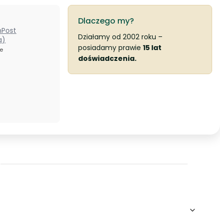
Dlaczego my?
nPost
Działamy od 2002 roku –
a)
posiadamy prawie
15 lat
ze
doświadczenia.