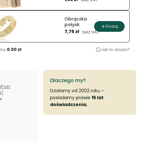
Obrączka
połysk
Dodaj
Cena
7,75 zł
bez VAT
ów:
0.00 zł
Jak to dziala?
Dlaczego my?
nPost
Działamy od 2002 roku –
a)
posiadamy prawie
15 lat
ze
doświadczenia.