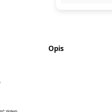
Opis
y
wym* złotem