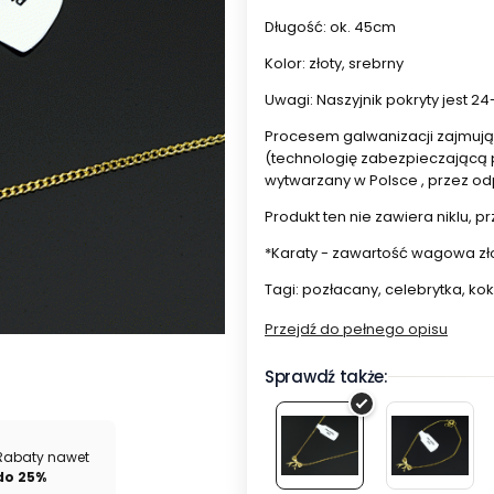
Długość: ok. 45cm
Kolor: złoty, srebrny
Uwagi: Naszyjnik pokryty jest 
Procesem galwanizacji zajmują s
(technologię zabezpieczającą p
wytwarzany w Polsce , przez o
Produkt ten nie zawiera niklu, p
*Karaty - zawartość wagowa złot
Tagi: pozłacany, celebrytka, ko
Przejdź do pełnego opisu
Sprawdź także:
Naszyjnik
Bransol
Rabaty nawet
do 25%
celebrytka
celebry