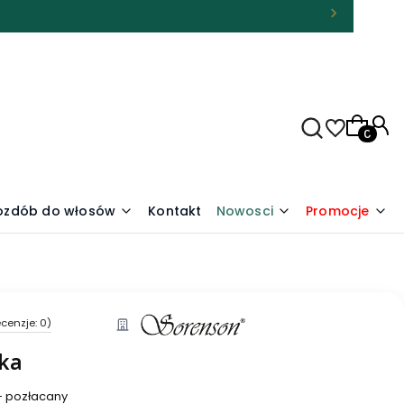
Produkty
 ozdób do włosów
Kontakt
Nowosci
Promocje
cenzje: 0)
tka
 - pozłacany