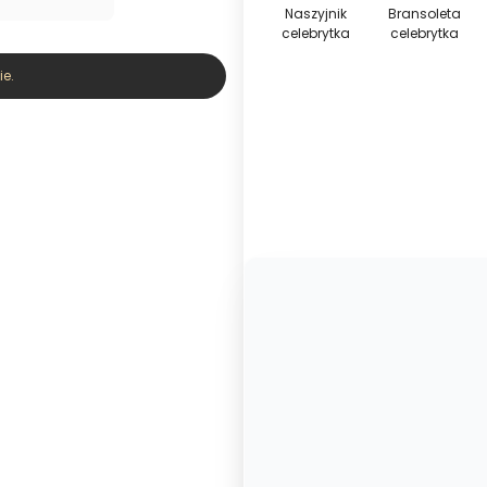
Naszyjnik
Bransoleta
celebrytka
celebrytka
e.
Wybierz wariant produktu:
Poszczególne warianty mogą ró
*
Kolor
Wybierz