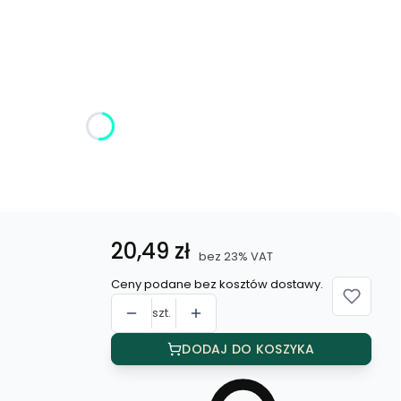
żnić się ceną
Cena
20,49 zł
bez 23% VAT
Ceny podane bez kosztów dostawy.
szt.
DODAJ DO KOSZYKA