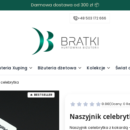
Darmowa dostawa od 300 zł 📦
+48 503 172 666
uteria Xuping
Biżuteria dżetowa
Kolekcje
Świat
 celebrytka
BESTSELLER
0.00
(Oceny: 0 Re
Naszyjnik celebry
Naszyjnik celebrytka z kokardą