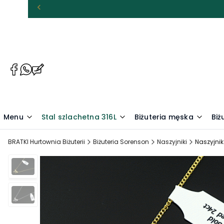
(Otwiera
(Otwiera
(Otwiera
się
się
się
w
w
w
nowej
nowej
nowej
karcie)
karcie)
karcie)
Menu
Stal szlachetna 316L
Biżuteria męska
Biż
BRATKI Hurtownia Biżuterii
Biżuteria Sorenson
Naszyjniki
Naszyjnik