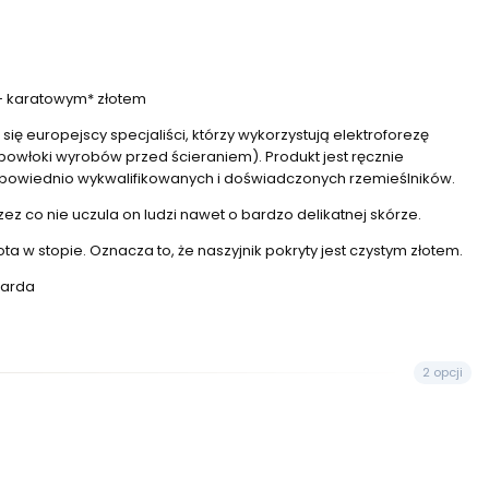
24- karatowym* złotem
ię europejscy specjaliści, którzy wykorzystują elektroforezę
owłoki wyrobów przed ścieraniem). Produkt jest ręcznie
dpowiednio wykwalifikowanych i doświadczonych rzemieślników.
rzez co nie uczula on ludzi nawet o bardzo delikatnej skórze.
a w stopie. Oznacza to, że naszyjnik pokryty jest czystym złotem.
karda
2 opcji
eta
tka