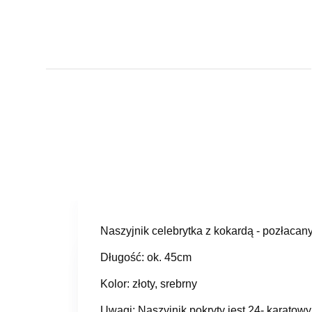
Naszyjnik celebrytka z kokardą - pozłacan
Długość: ok. 45cm
Kolor: złoty, srebrny
Uwagi: Naszyjnik pokryty jest 24- karato