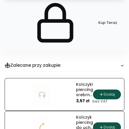
Kup Teraz
Szybki
zakup
dla
produktu
Naszyjnik
Zalecane przy zakupie:
Kolczyki
piercing
Dodaj
srebrna
Cena
i złota
3,57 zł
bez VAT
iskierka
Kolczyk
piercing
Dodaj
do ucha