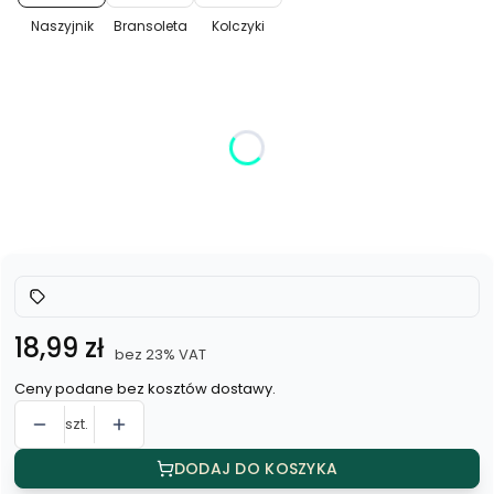
Naszyjnik
Bransoleta
Kolczyki
Wybierz wariant produktu:
Poszczególne warianty mogą różnić się ceną
*
Kolor
Wybierz
Cena
18,99 zł
bez 23% VAT
Ceny podane bez kosztów dostawy.
szt.
DODAJ DO KOSZYKA