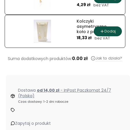
Cena
cyrkonie
4,29 zł
bez VAT
Kolczyki
asymetryczne
Dodaj
koło z perłą i
Cena
cyrkoniami
18,33 zł
bez VAT
0.00 zł
Jak to dziala?
Suma dodatkowych produktów:
Dostawa
od 14,00 zł
- InPost Paczkomat 24/7
(Polska)
Czas dostawy: 1-2 dni robocze
Zapytaj o produkt