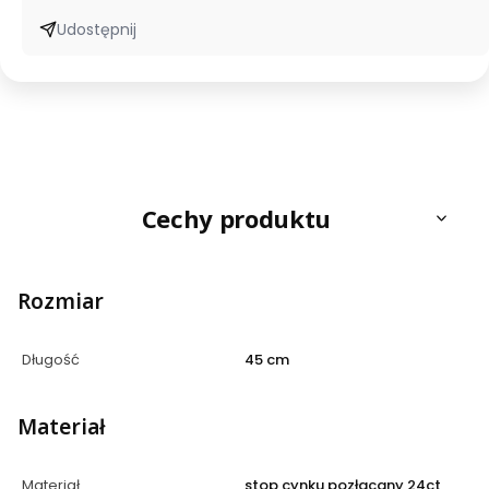
Udostępnij
Cechy produktu
Rozmiar
Długość
45 cm
Materiał
Materiał
stop cynku pozłacany 24ct