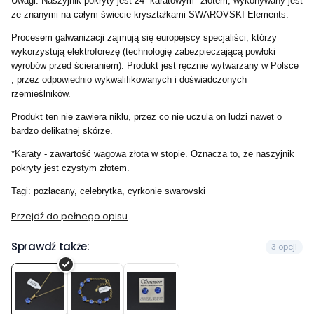
Uwagi: Naszyjnik pokryty jest 24- karatowym* złotem, wykonywany jest
ze znanymi na całym świecie kryształkami SWAROVSKI Elements.
Procesem galwanizacji zajmują się europejscy specjaliści, którzy
wykorzystują elektroforezę (technologię zabezpieczającą powłoki
wyrobów przed ścieraniem). Produkt jest ręcznie wytwarzany w Polsce
, przez odpowiednio wykwalifikowanych i doświadczonych
rzemieślników.
Produkt ten nie zawiera niklu, przez co nie uczula on ludzi nawet o
bardzo delikatnej skórze.
*Karaty - zawartość wagowa złota w stopie. Oznacza to, że naszyjnik
pokryty jest czystym złotem.
Tagi: pozłacany, celebrytka, cyrkonie swarovski
Przejdź do pełnego opisu
Sprawdź także:
3 opcji
Naszyjnik
Bransoleta
Kolczyki