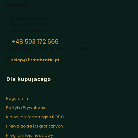
Kontakt
Adres:
ul. Nadrzeczna 7A
Hala EACC 1 B48
05-552 Jabłonowo
+48 503 172 666
pon. - pt. / 6:00 - 16:00, sob. 8:00 - 14:00
sklep@firmabratki.pl
Linki w stopce
Dla kupującego
Regulamin
Polityka Prywatności
Klauzula informacyjna RODO
Prawa do treści graficznych
Program lojalnościowy