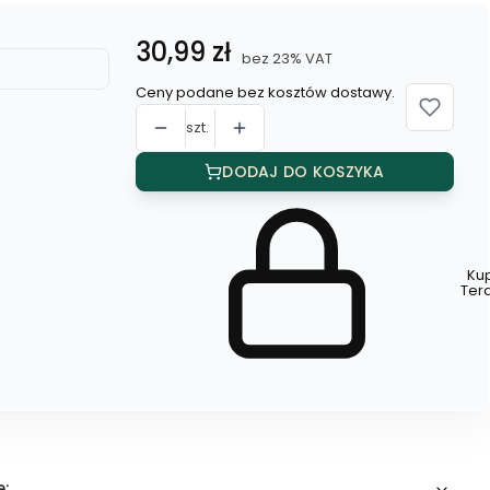
Cena
30,99 zł
bez 23% VAT
Ceny podane bez kosztów dostawy.
szt.
DODAJ DO KOSZYKA
Ku
Szybki
Ter
zakup
dla
produktu
Kolczyki
e: