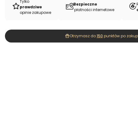
Tylko
Bezpieczne
prawdziwe
płatności internetowe
opinie zakupowe
Otrzymasz do
150
punktów po zakupi