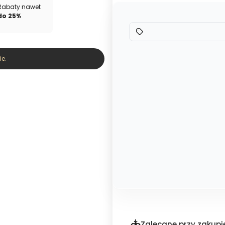
Rabaty nawet
do 25%
e.
Zalecane przy zakupi