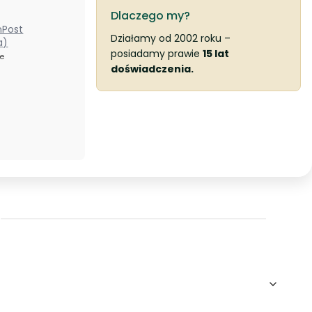
Dlaczego my?
nPost
Działamy od 2002 roku –
a)
posiadamy prawie
15 lat
ze
doświadczenia.