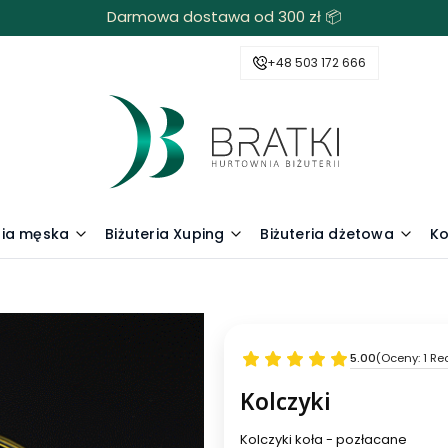
Darmowa dostawa od 300 zł 📦
+48 503 172 666
ria męska
Biżuteria Xuping
Biżuteria dżetowa
Ko
5.00
(Oceny: 1 Re
Kolczyki
Kolczyki koła - pozłacane