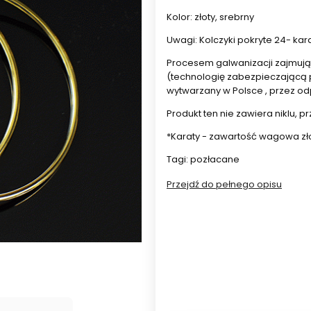
Kolor: złoty, srebrny
Uwagi: Kolczyki pokryte 24- ka
Procesem galwanizacji zajmują s
(technologię zabezpieczającą p
wytwarzany w Polsce , przez o
Produkt ten nie zawiera niklu, p
*Karaty - zawartość wagowa złot
Tagi: pozłacane
Przejdź do pełnego opisu
Wybierz wariant produktu:
Poszczególne warianty mogą ró
*
Kolor
Wybierz