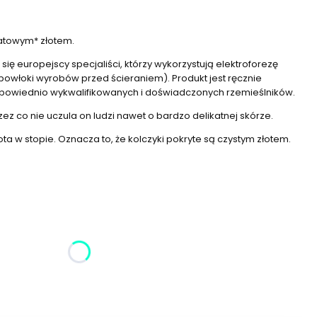
ratowym* złotem.
ię europejscy specjaliści, którzy wykorzystują elektroforezę
owłoki wyrobów przed ścieraniem). Produkt jest ręcznie
dpowiednio wykwalifikowanych i doświadczonych rzemieślników.
rzez co nie uczula on ludzi nawet o bardzo delikatnej skórze.
a w stopie. Oznacza to, że kolczyki pokryte są czystym złotem.
żnić się ceną