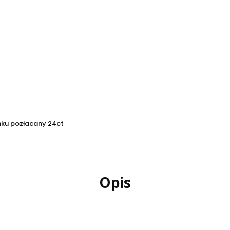
nku pozłacany 24ct
Opis