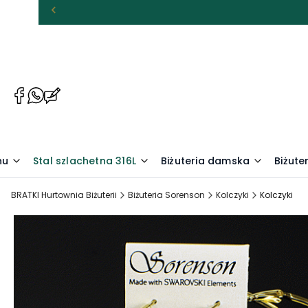
(Otwiera
(Otwiera
(Otwiera
się
się
się
w
w
w
nowej
nowej
nowej
karcie)
karcie)
karcie)
nu
Stal szlachetna 316L
Biżuteria damska
Biżute
BRATKI Hurtownia Biżuterii
Biżuteria Sorenson
Kolczyki
Kolczyki