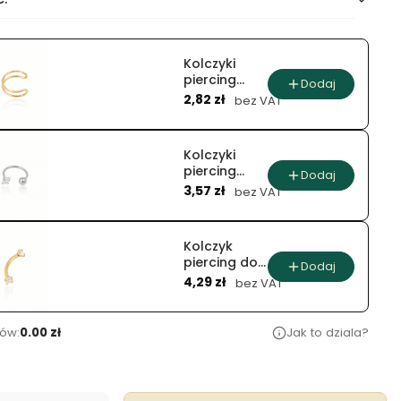
Kolczyki
piercing
Dodaj
Cena
nausznica
2,82 zł
bez VAT
podwójna
linia
Kolczyki
piercing
Dodaj
Cena
srebrna i
3,57 zł
bez VAT
złota
iskierka
Kolczyk
piercing do
Dodaj
Cena
ucha
4,29 zł
bez VAT
cyrkonie
ów:
0.00 zł
Jak to dziala?