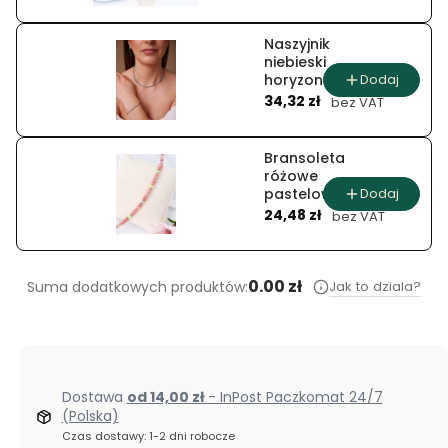
Naszyjnik
niebieski
Dodaj
horyzont
Cena
z lapisem
34,32 zł
bez VAT
lazuli i
turkusem
Bransoleta
różowe
Dodaj
pastelowe
Cena
złoto z
24,48 zł
bez VAT
jadeitami
0.00 zł
Jak to dziala?
Suma dodatkowych produktów:
Dostawa
od 14,00 zł
- InPost Paczkomat 24/7
(Polska)
Czas dostawy: 1-2 dni robocze