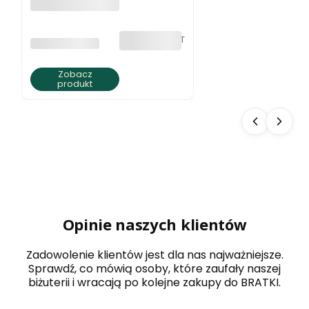
Naszyjnik z
jaspisu ziemista
elegancja
bez VAT
PRODUCENT
BRATKI S.C.
Zobacz
produkt
Opinie naszych klientów
Zadowolenie klientów jest dla nas najważniejsze.
Sprawdź, co mówią osoby, które zaufały naszej
biżuterii i wracają po kolejne zakupy do BRATKI.