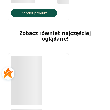
PRODUCENT
BRATKI S.C.
Zobacz produkt
Zobacz również najczęściej
oglądane!