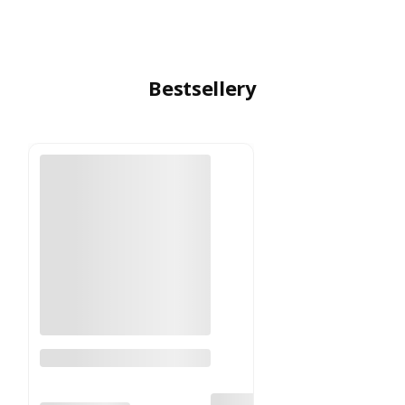
Bestsellery
Gumka skręcana (100
szt.)