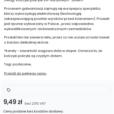
Uwagi: Kolczyki pokryte 24- karatowym* złotem.
Procesem galwanizacji zajmują się europejscy specjaliści,
którzy wykorzystują elektroforezę (technologię
zabezpieczającą powłoki wyrobów przed ścieraniem). Produkt
jest ręcznie wytwarzany w Polsce , przez odpowiednio
wykwalifikowanych i doświadczonych rzemieślników.
Produkt ten nie zawiera niklu, przez co nie uczula on ludzi nawet
o bardzo delikatnej skórze.
*Karaty - zawartość wagowa złota w stopie. Oznacza to, że
kolczyki pokryte są czystym złotem.
Tagi: pozłacane,
Przejdź do pełnego opisu
Cena
9,49 zł
bez 23% VAT
Ceny podane bez kosztów dostawy.