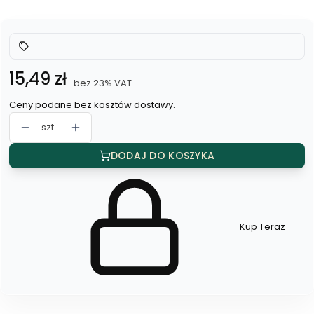
Cena
15,49 zł
bez 23% VAT
Ceny podane bez kosztów dostawy.
szt.
DODAJ DO KOSZYKA
Kup Teraz
Szybki
zakup
dla
produktu
Kolczyki