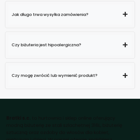
Jak długo trwa wysyłka zamówienia?
Czy biżuteria jest hipoalergiczna?
Czy mogę zwrócić lub wymienić produkt?
Bratki s.c.
to hurtownia i sklep online oferujący
modną biżuterię ze stali szlachetnej 316L, biżuterię
sztuczną oraz ozdoby do włosów dla kobiet,
mężczyzn i dzieci. W naszej ofercie znajdziesz