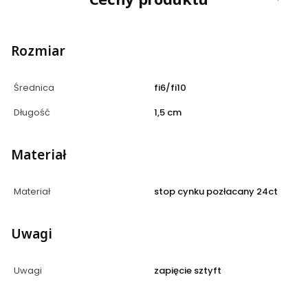
Rozmiar
Średnica
fi6/fi10
Długość
1,5 cm
Materiał
Materiał
stop cynku pozłacany 24ct
Uwagi
Uwagi
zapięcie sztyft