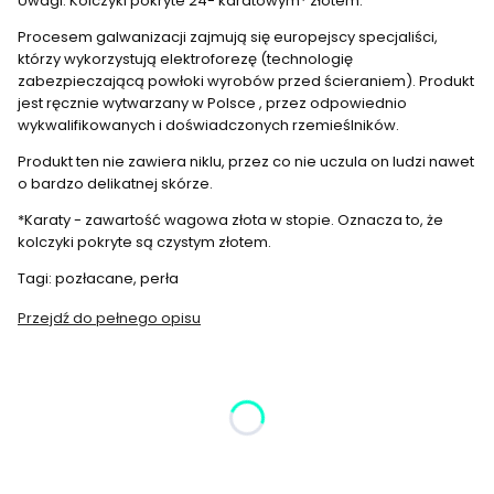
Uwagi: Kolczyki pokryte 24- karatowym* złotem.
Procesem galwanizacji zajmują się europejscy specjaliści,
którzy wykorzystują elektroforezę (technologię
zabezpieczającą powłoki wyrobów przed ścieraniem). Produkt
jest ręcznie wytwarzany w Polsce , przez odpowiednio
wykwalifikowanych i doświadczonych rzemieślników.
Produkt ten nie zawiera niklu, przez co nie uczula on ludzi nawet
o bardzo delikatnej skórze.
*Karaty - zawartość wagowa złota w stopie. Oznacza to, że
kolczyki pokryte są czystym złotem.
Tagi: pozłacane, perła
Przejdź do pełnego opisu
Wybierz wariant produktu:
Poszczególne warianty mogą różnić się ceną
*
Kolor
Wybierz