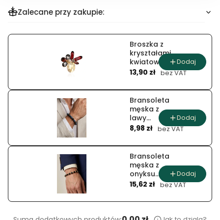
Zalecane przy zakupie:
Broszka z
kryształami
Dodaj
kwiatowa
Cena
kompozycja
13,90 zł
bez VAT
z
bordowymi
akcentami
Bransoleta
męska z
Dodaj
lawy
Cena
wulkanicznej
8,98 zł
bez VAT
i kamieni
lapis lazuli
Bransoleta
męska z
Dodaj
onyksu
Cena
asterion
15,62 zł
bez VAT
0.00 zł
Jak to dziala?
Suma dodatkowych produktów: