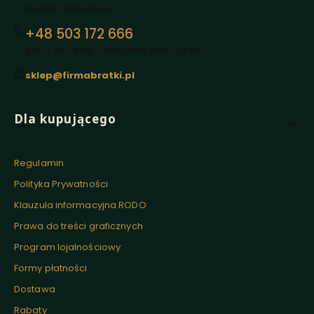
05-552 Jabłonowo
+48 503 172 666
pon. - pt. / 6:00 - 16:00, sob. 8:00 - 14:00
sklep@firmabratki.pl
Linki w stopce
Dla kupującego
Regulamin
Polityka Prywatności
Klauzula informacyjna RODO
Prawa do treści graficznych
Program lojalnościowy
Formy płatności
Dostawa
Rabaty