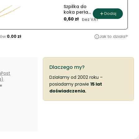
Szpilka do
koka perła
Dodaj
Cena
(20 szt.)
0,60 zł
bez VAT
ów:
0.00 zł
Jak to dziala?
Dlaczego my?
nPost
Działamy od 2002 roku –
a)
posiadamy prawie
15 lat
ze
doświadczenia.