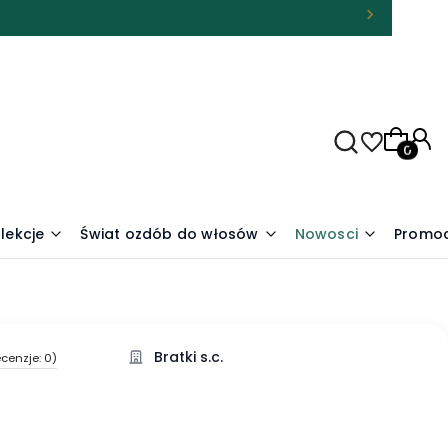
Produkty
lekcje
Świat ozdób do włosów
Nowosci
Promoc
Bratki s.c.
cenzje: 0)