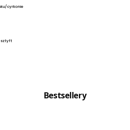
nku/cyrkonie
 sztyft
Bestsellery