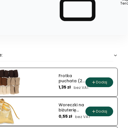
Szybki
Ter
zakup
dla
produktu
Kolczyki
e:
Frotka
puchata (20
Dodaj
Cena
szt)
1,35 zł
bez VAT
Woreczki na
biżuterię
Dodaj
Cena
(100 szt.)
0,55 zł
bez VAT