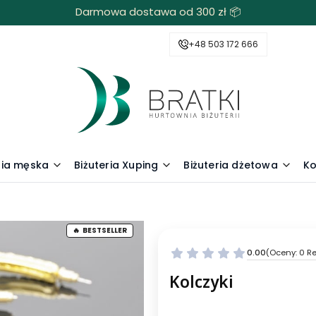
Darmowa dostawa od 300 zł 📦
+48 503 172 666
ria męska
Biżuteria Xuping
Biżuteria dżetowa
Ko
BESTSELLER
0.00
(Oceny: 0 Re
Kolczyki
Wybierz wariant produktu: