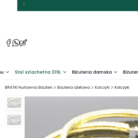
(Otwiera
(Otwiera
(Otwiera
się
się
się
w
w
w
nowej
nowej
nowej
karcie)
karcie)
karcie)
nu
Stal szlachetna 316L
Biżuteria damska
Biżute
BRATKI Hurtownia Biżuterii
Biżuteria dżetowa
Kolczyki
Kolczyki