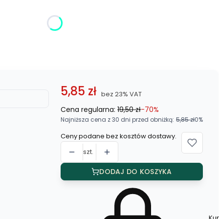
żnić się ceną
5,85 zł
bez 23% VAT
Cena regularna:
19,50 zł
-70%
Najniższa cena z 30 dni przed obniżką:
5,85 zł
0%
Ceny podane bez kosztów dostawy.
szt.
DODAJ DO KOSZYKA
Ku