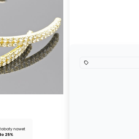
Poszczególne warianty mogą ró
*
Kolor
Wybierz
Rabaty nawet
do 25%