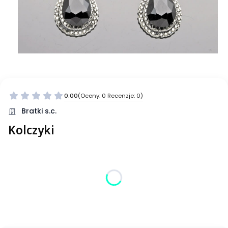
0.00
(Oceny: 0 Recenzje: 0)
Bratki s.c.
Kolczyki
Wybierz wariant produktu:
Poszczególne warianty mogą różnić się ceną
*
Kolor
Wybierz