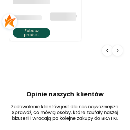
Naszyjnik z
jaspisu ziemista
elegancja
bez VAT
PRODUCENT
BRATKI S.C.
Zobacz
produkt
Opinie naszych klientów
Zadowolenie klientów jest dla nas najważniejsze.
Sprawdź, co mówią osoby, które zaufały naszej
biżuterii i wracają po kolejne zakupy do BRATKI.