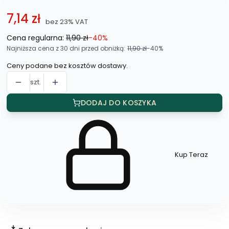
7,14 zł
bez 23% VAT
Cena regularna:
11,90 zł
-40%
Najniższa cena z 30 dni przed obniżką:
11,90 zł
-40%
Ceny podane bez kosztów dostawy.
szt.
DODAJ DO KOSZYKA
Kup Teraz
Szybki
zakup
dla
produktu
Kolczyki