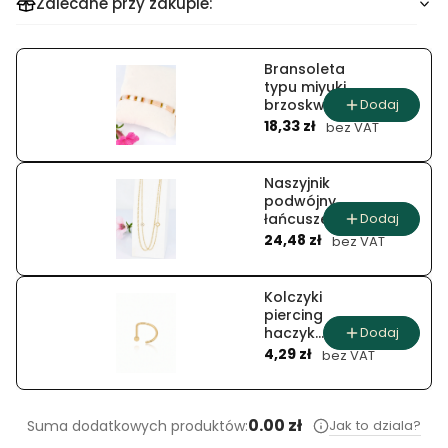
Zalecane przy zakupie:
Bransoleta
typu miyuki
Dodaj
brzoskwinia
Cena
biały
18,33 zł
bez VAT
Naszyjnik
podwójny
Dodaj
łańcuszek z
Cena
koniczynami
24,48 zł
bez VAT
Kolczyki
piercing
Dodaj
haczyk
Cena
półksiężyc
4,29 zł
bez VAT
0.00 zł
Jak to dziala?
Suma dodatkowych produktów: