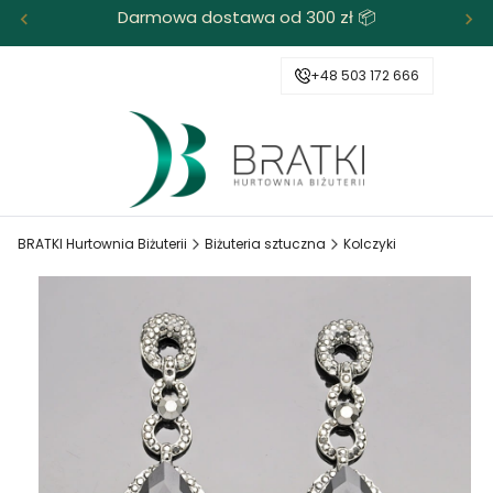
Darmowa dostawa od 300 zł 📦
+48 503 172 666
BRATKI Hurtownia Biżuterii
Biżuteria sztuczna
Kolczyki