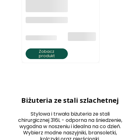
Woreczki na
biżuterię (100
szt.)
bez VAT
PRODUCENT
BRATKI S.C.
Zobacz
produkt
Biżuteria ze stali szlachetnej
Stylowa i trwała biżuteria ze stali
chirurgicznej 316L - odporna na śniedzenie,
wygodna w noszeniu i idealna na co dzień.
Wybierz modne naszyjniki, bransoletki,
kolczyki oraz pierścionki.