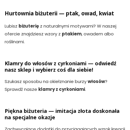
Hurtownia biżuterii — ptak, owad, kwiat
Lubisz
biżuterię
z naturalnymi motywami? W naszej
ofercie znajdziesz wzory z
ptakiem
, owadem albo
roślinami.
Klamry do włosów z cyrkoniami — odwiedź
nasz sklep i wybierz coś dla siebie!
Szukasz sposobu na okiełznanie burzy
włosów
?
Sprawdź nasze
klamry z cyrkoniami
.
Piękna biżuteria — imitacja złota doskonała
na specjalne okazje
Zachwycające dodatki do przyciągających wzrok kreacji