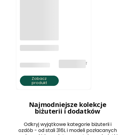
Naszyjnik z
kamieni
naturalnych
jadeit pastelowa
bez VAT
PRODUCENT
BRATKI S.C.
harmonia
Zobacz
produkt
Najmodniejsze kolekcje
biżuterii i dodatków
Odkryj wyjątkowe kategorie biżuterii i
ozdób - od stali 316L i modeli pozłacanych