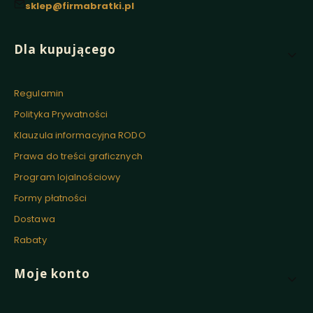
sklep@firmabratki.pl
Linki w stopce
Dla kupującego
Regulamin
Polityka Prywatności
Klauzula informacyjna RODO
Prawa do treści graficznych
Program lojalnościowy
Formy płatności
Dostawa
Rabaty
Moje konto