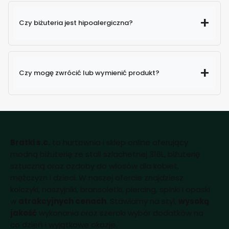
Czy biżuteria jest hipoalergiczna?
Czy mogę zwrócić lub wymienić produkt?
Bratki s.c.
to hurtownia i sklep online oferujący
modną biżuterię ze stali szlachetnej 316L, biżuterię
sztuczną oraz ozdoby do włosów dla kobiet,
mężczyzn i dzieci. W naszej ofercie znajdziesz
kolczyki, naszyjniki, bransoletki, piercing, spinki i opaski
w
atrakcyjnych cenach
. Stawiamy na styl,
wysoką
jakość
wykonania oraz szeroki wybór dodatków na
co dzień i wyjątkowe okazje.