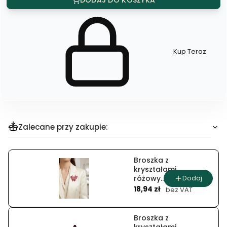
DODAJ DO KOSZYKA
Kup Teraz
Szybki
zakup
dla
produktu
Broszka
Zalecane przy zakupie:
Broszka z
kryształami
Dodaj
różowy
Cena
motyl w
18,94 zł
bez VAT
złotej
oprawie
Broszka z