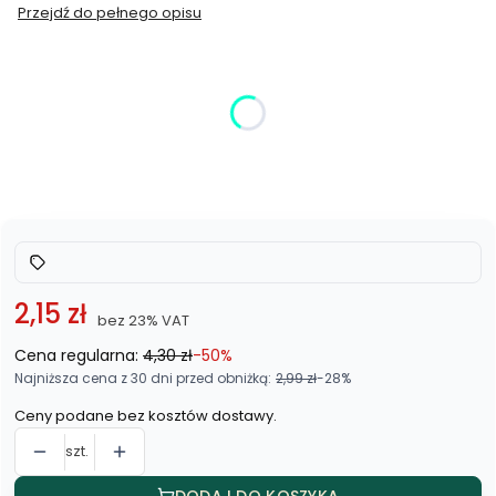
Przejdź do pełnego opisu
Wybierz wariant produktu:
Poszczególne warianty mogą różnić się ceną
*
Kolor
Wybierz
2,15 zł
bez 23% VAT
Cena regularna:
4,30 zł
-50%
Najniższa cena z 30 dni przed obniżką:
2,99 zł
-28%
Ceny podane bez kosztów dostawy.
szt.