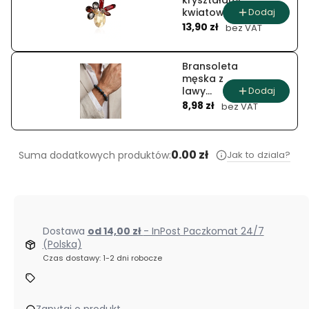
kryształami
Dodaj
kwiatowa
Cena
kompozycja
13,90 zł
bez VAT
z
bordowymi
akcentami
Bransoleta
męska z
Dodaj
lawy
Cena
wulkanicznej
8,98 zł
bez VAT
i kamieni
lapis lazuli
0.00 zł
Jak to dziala?
Suma dodatkowych produktów:
Dostawa
od 14,00 zł
- InPost Paczkomat 24/7
(Polska)
Czas dostawy: 1-2 dni robocze