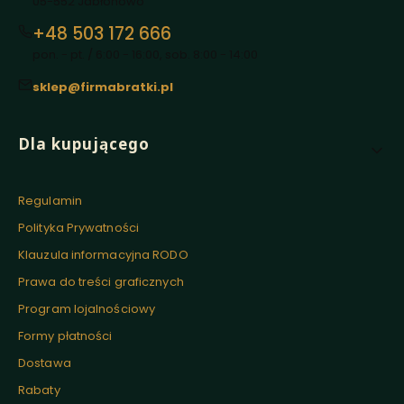
05-552 Jabłonowo
+48 503 172 666
pon. - pt. / 6:00 - 16:00, sob. 8:00 - 14:00
sklep@firmabratki.pl
Linki w stopce
Dla kupującego
Regulamin
Polityka Prywatności
Klauzula informacyjna RODO
Prawa do treści graficznych
Program lojalnościowy
Formy płatności
Dostawa
Rabaty