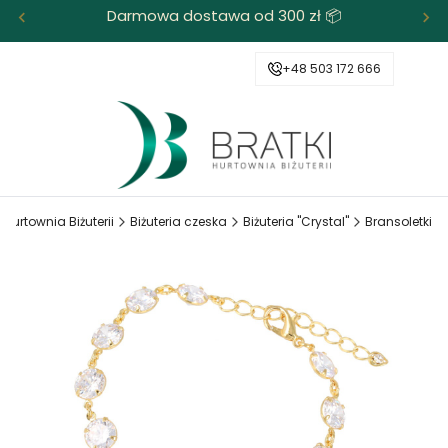
Darmowa dostawa od 300 zł 📦
+48 503 172 666
 Hurtownia Biżuterii
Biżuteria czeska
Biżuteria "Crystal"
Bransoletki