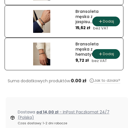
Bransoleta
męska z
Dodaj
jaspisu
Cena
szarego i
15,62 zł
bez VAT
hematytu
Bransoleta
męska z
Dodaj
hematytu i
Cena
złotej kulki
9,72 zł
bez VAT
0.00 zł
Jak to dziala?
Suma dodatkowych produktów:
Dostawa
od 14,00 zł
- InPost Paczkomat 24/7
(Polska)
Czas dostawy: 1-2 dni robocze