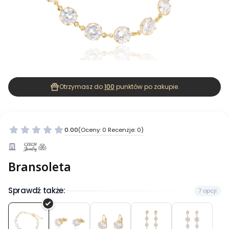
Otrzymasz do
100
punktów po zakupie.
0.00
(Oceny: 0 Recenzje: 0)
Bransoleta
Sprawdź także:
7 opcji
Bransoleta
Kolczyki
Kolczyki
Kolczyki
Kolczyki