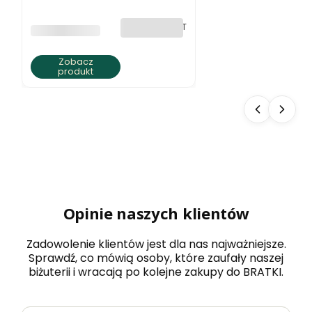
jaspisu ziemista
elegancja
bez VAT
PRODUCENT
BRATKI S.C.
Zobacz
produkt
Opinie naszych klientów
Zadowolenie klientów jest dla nas najważniejsze.
Sprawdź, co mówią osoby, które zaufały naszej
biżuterii i wracają po kolejne zakupy do BRATKI.