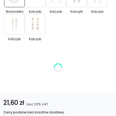
Bransoleta
Kolczyki
Kolczyki
Kolczyki
Kolczyki
Kolczyki
Kolczyki
Kolczyki
Kolczyki
Wybierz wariant produktu:
Poszczególne warianty mogą różnić się ceną
*
Kolor
Wybierz
Cena
21,60 zł
bez 23% VAT
Ceny podane bez kosztów dostawy.