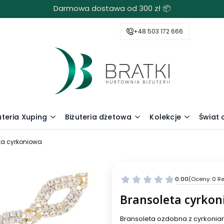
Darmowa dostawa od 300 zł 📦
+48 503 172 666
uteria Xuping
Biżuteria dżetowa
Kolekcje
Świat
ta cyrkoniowa
0.00
(Oceny: 0 Re
Bransoleta cyrko
Bransoleta ozdobna z cyrkonia