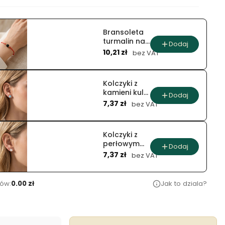
Bransoleta
turmalin na
Dodaj
Cena
czerwonym
10,21 zł
bez VAT
sznurku
Kolczyki z
kamieni kulki
Dodaj
Cena
anielskie
7,37 zł
bez VAT
Kolczyki z
perłowym
Dodaj
Cena
naturalnym
7,37 zł
bez VAT
jadeitem
ów:
0.00 zł
Jak to dziala?