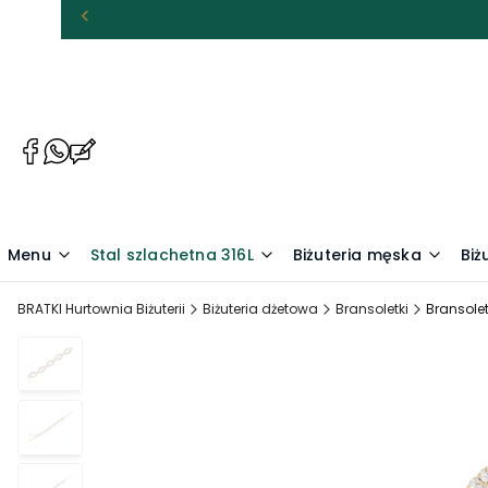
(Otwiera
(Otwiera
(Otwiera
się
się
się
w
w
w
nowej
nowej
nowej
karcie)
karcie)
karcie)
Menu
Stal szlachetna 316L
Biżuteria męska
Biż
BRATKI Hurtownia Biżuterii
Biżuteria dżetowa
Bransoletki
Bransole