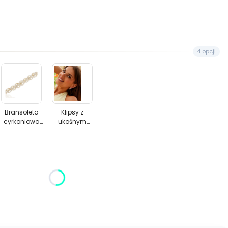
4 opcji
Bransoleta
Klipsy
cyrkoniowa
z
łowa
warkocz
ukośnym
Bransoleta
Klipsy z
cyrkoniowa
ukośnym
a
panelem
warkocz
panelem
cyrkonii
cyrkonii
żnić się ceną