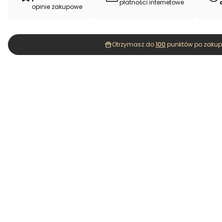
płatności internetowe
opinie zakupowe
Otrzymasz do
100
punktów po zakupi