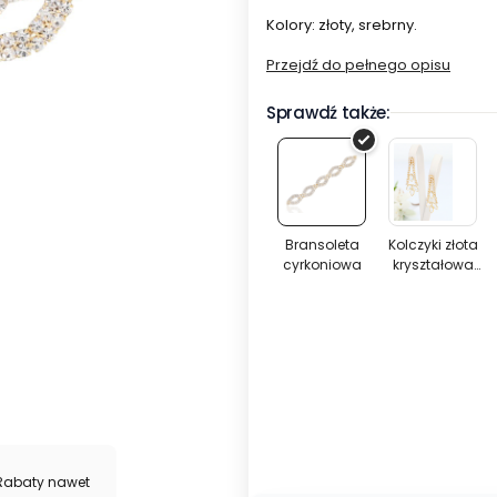
Kolory: złoty, srebrny.
Przejdź do pełnego opisu
Sprawdź także:
Bransoleta
Kolczyki
cyrkoniowa
złota
kryszta
Bransoleta
Kolczyki złota
cyrkoniowa
kryształowa
gwiazd
gwiazda
Wybierz wariant produktu:
Poszczególne warianty mogą ró
*
Kolor
Wybierz
Rabaty nawet