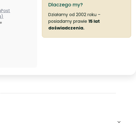
Dlaczego my?
nPost
Działamy od 2002 roku –
a)
posiadamy prawie
15 lat
ze
doświadczenia.