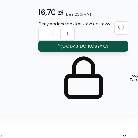
Cena
16,70 zł
bez 23% VAT
Ceny podane bez kosztów dostawy.
szt.
DODAJ DO KOSZYKA
Ku
Szybki
Ter
zakup
dla
produktu
Bransoleta
cyrkoniowa
e: