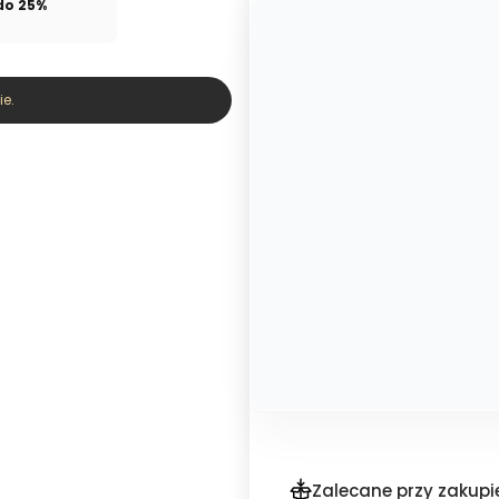
do 25%
e.
Zalecane przy zakupi