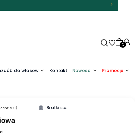
Produkty
 ozdób do włosów
Kontakt
Nowosci
Promocje
Bratki s.c.
cenzje: 0)
niowa
mi.