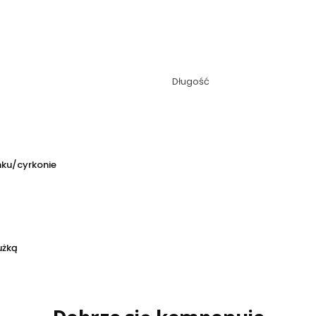
Długość
nku/cyrkonie
użką