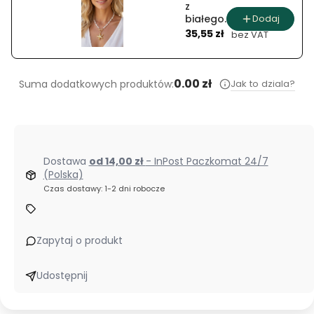
z
Dodaj
białego
Cena
jadeitu
35,55 zł
bez VAT
perłowy
brzeg
0.00 zł
Jak to dziala?
Suma dodatkowych produktów:
Dostawa
od 14,00 zł
- InPost Paczkomat 24/7
(Polska)
Czas dostawy: 1-2 dni robocze
Zapytaj o produkt
Udostępnij