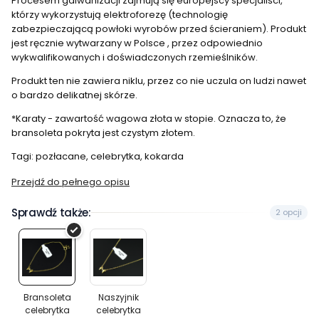
Procesem galwanizacji zajmują się europejscy specjaliści,
którzy wykorzystują elektroforezę (technologię
zabezpieczającą powłoki wyrobów przed ścieraniem). Produkt
jest ręcznie wytwarzany w Polsce , przez odpowiednio
wykwalifikowanych i doświadczonych rzemieślników.
Produkt ten nie zawiera niklu, przez co nie uczula on ludzi nawet
o bardzo delikatnej skórze.
*Karaty - zawartość wagowa złota w stopie. Oznacza to, że
bransoleta pokryta jest czystym złotem.
Tagi: pozłacane, celebrytka, kokarda
Przejdź do pełnego opisu
Sprawdź także:
2 opcji
Bransoleta
Naszyjnik
celebrytka
celebrytka
Bransoleta
Naszyjnik
celebrytka
celebrytka