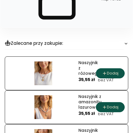
Szybki
zakup
dla
produktu
Bransoleta
celebrytka
Zalecane przy zakupie:
Naszyjnik
z
Dodaj
różowego
Cena
opalu
35,55 zł
bez VAT
morska
róża
Naszyjnik z
amazonitu
Dodaj
lazurowa
Cena
bryza
35,55 zł
bez VAT
Naszyjnik