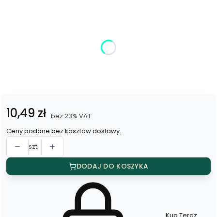
Wybierz wariant produktu:
Poszczególne warianty mogą różnić się ceną
*
Kolor
Wybierz
Cena
10,49 zł
bez 23% VAT
Ceny podane bez kosztów dostawy.
szt.
DODAJ DO KOSZYKA
Kup Teraz