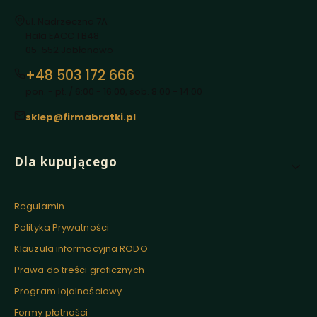
Adres:
ul. Nadrzeczna 7A
Hala EACC 1 B48
05-552 Jabłonowo
+48 503 172 666
pon. - pt. / 6:00 - 16:00, sob. 8:00 - 14:00
sklep@firmabratki.pl
Linki w stopce
Dla kupującego
Regulamin
Polityka Prywatności
Klauzula informacyjna RODO
Prawa do treści graficznych
Program lojalnościowy
Formy płatności