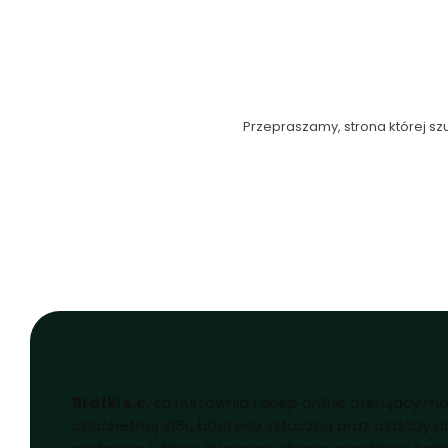
Przepraszamy, strona której szu
Bratki s.c.
to hurtownia i sklep online oferujący mo
szlachetnej 316L, biżuterię sztuczną oraz ozdoby d