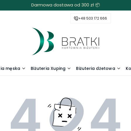
Darmowa dostawa od 300 zł 📦
+48 503 172 666
ria męska
Biżuteria Xuping
Biżuteria dżetowa
Ko