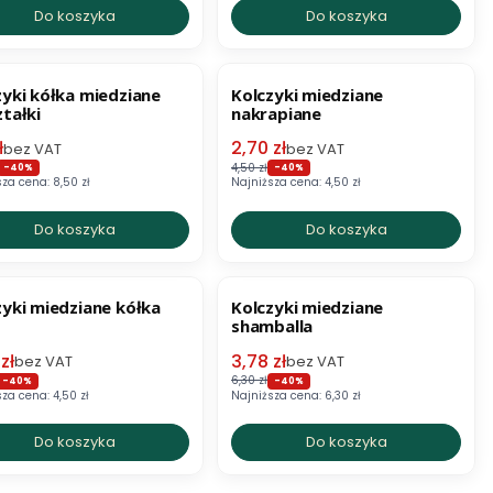
Do koszyka
Do koszyka
ZJA
OKAZJA
zyki kółka miedziane
Kolczyki miedziane
tałki
nakrapiane
 promocyjna netto
Cena promocyjna netto
ł
2,70 zł
bez VAT
bez VAT
4,50 zł
-40%
-40%
sza cena:
8,50 zł
Najniższa cena:
4,50 zł
Do koszyka
Do koszyka
ZJA
OKAZJA
zyki miedziane kółka
Kolczyki miedziane
shamballa
 promocyjna netto
Cena promocyjna netto
zł
3,78 zł
bez VAT
bez VAT
6,30 zł
-40%
-40%
sza cena:
4,50 zł
Najniższa cena:
6,30 zł
Do koszyka
Do koszyka