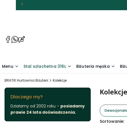
(Otwiera
(Otwiera
(Otwiera
się
się
się
w
w
w
nowej
nowej
nowej
karcie)
karcie)
karcie)
Menu
Stal szlachetna 316L
Biżuteria męska
Biż
BRATKI Hurtownia Biżuterii
Kolekcje
Kolekcj
Dlaczego my?
Działamy od 2002 roku –
posiadamy
Dewocjonali
prawie 24 lata doświadczenia.
Lista pr
Sortowanie: