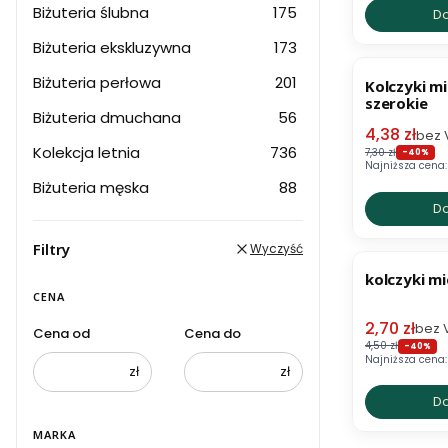
Biżuteria ślubna
175
Do
Biżuteria ekskluzywna
173
OKAZJA
Biżuteria perłowa
201
Kolczyki m
szerokie
Biżuteria dmuchana
56
Cena prom
4,38 zł
bez 
Kolekcja letnia
736
7,30 zł
-40%
Najniższa cena:
Biżuteria męska
88
Do
Filtry
Wyczyść
OKAZJA
kolczyki m
CENA
Cena prom
2,70 zł
bez 
Cena od
Cena do
4,50 zł
-40%
Najniższa cena:
zł
zł
Do
MARKA