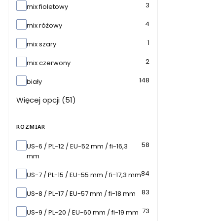
3
mix fioletowy
4
mix różowy
1
mix szary
2
mix czerwony
148
biały
Więcej opcji (51)
ROZMIAR
Rozmiar
58
US-6 / PL-12 / EU-52 mm / fi-16,3
mm
84
US-7 / PL-15 / EU-55 mm / fi-17,3 mm
83
US-8 / PL-17 / EU-57 mm / fi-18 mm
73
US-9 / PL-20 / EU-60 mm / fi-19 mm