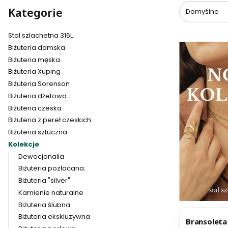
Kategorie
Domyślne
Stal szlachetna 316L
Biżuteria damska
Biżuteria męska
Biżuteria Xuping
Biżuteria Sorenson
Biżuteria dżetowa
Biżuteria czeska
Biżuteria z pereł czeskich
Biżuteria sztuczna
Kolekcje
Dewocjonalia
Biżuteria pozłacana
Biżuteria "silver"
Kamienie naturalne
Biżuteria ślubna
BESTSELL
Biżuteria ekskluzywna
Bransoleta