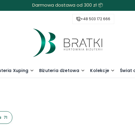
Darmowa dostawa od 300 zł 📦
+48 503 172 666
uteria Xuping
Biżuteria dżetowa
Kolekcje
Świat
e
a
71
oduktów