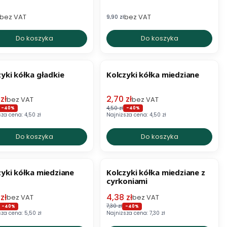
bez VAT
bez VAT
etto
Cena netto
9,90 zł
Do koszyka
Do koszyka
ZJA
OKAZJA
zyki kółka gładkie
Kolczyki kółka miedziane
 promocyjna netto
Cena promocyjna netto
zł
2,70 zł
bez VAT
bez VAT
4,50 zł
-40%
-40%
sza cena:
4,50 zł
Najniższa cena:
4,50 zł
Do koszyka
Do koszyka
ZJA
OKAZJA
zyki kółka miedziane
Kolczyki kółka miedziane z
cyrkoniami
 promocyjna netto
Cena promocyjna netto
zł
4,38 zł
bez VAT
bez VAT
7,30 zł
-40%
-40%
sza cena:
5,50 zł
Najniższa cena:
7,30 zł