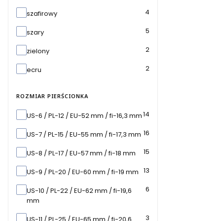
4
szafirowy
5
szary
2
zielony
2
ecru
ROZMIAR PIERŚCIONKA
Rozmiar pierścionka
14
US-6 / PL-12 / EU-52 mm / fi-16,3 mm
16
US-7 / PL-15 / EU-55 mm / fi-17,3 mm
15
US-8 / PL-17 / EU-57 mm / fi-18 mm
13
US-9 / PL-20 / EU-60 mm / fi-19 mm
6
US-10 / PL-22 / EU-62 mm / fi-19,6
mm
3
US-11 / PL-25 / EU-65 mm / fi-20,6