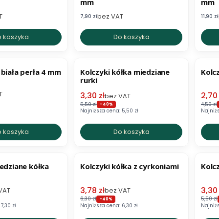
mm
mm
T
bez VAT
Cena netto
Cena n
7,90 zł
11,90 zł
 koszyka
Do koszyka
ER
OKAZJA
OKA
 biała perła 4 mm
Kolczyki kółka miedziane
Kolc
rurki
T
Cena promocyjna netto
Cena
3,30 zł
2,70 
bez VAT
5,50 zł
4,50 zł
-40%
Najniższa cena:
5,50 zł
Najniż
 koszyka
Do koszyka
OKAZJA
OKA
iedziane kółka
Kolczyki kółka z cyrkoniami
Kolc
ocyjna netto
Cena promocyjna netto
Cena
3,78 zł
3,30 
VAT
bez VAT
6,30 zł
5,50 zł
-40%
7,30 zł
Najniższa cena:
6,30 zł
Najniż