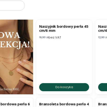
B
Naszyjnik bordowy perła 45
Nasz
cm/6 mm
cm/
bez VAT
Cena netto
Cena n
16,90 zł
12,90 z
Do koszyka
ER
BESTSELLER
 bordowa perła 6
Bransoleta bordowa perła 4
Brans