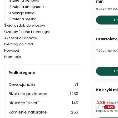
Biżuteria perłowa
mm
Biżuteria dmuchana
bez VA
Cena netto
9,90 zł
Kolekcja letnia
Biżuteria męska
Do
Świat ozdób do włosów
BESTSELL
Ozdoby ślubne i komunijne
Akcesoria i dodatki
Bransoleta
Piercing do ciała
Nowości
bez VA
Cena netto
7,90 zł
Promocje
Koniec menu
Do
Podkategorie
OKAZJA
Dewocjonalia
71
Kolczyki m
Biżuteria pozłacana
1280
Cena prom
4,38 zł
Biżuteria "silver"
149
bez 
7,30 zł
-40%
Najniższa cena:
Kamienie naturalne
253