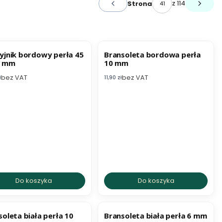
z 114
Strona
Poprzednie produkty
Następ
ESTSELLER
BESTSELLER
yjnik bordowy perła 45
Bransoleta bordowa perła
4 mm
10 mm
bez VAT
bez VAT
etto
Cena netto
ł
11,90 zł
Do koszyka
Do koszyka
BESTSELLER
oleta biała perła 10
Bransoleta biała perła 6 mm