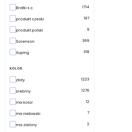
Marka
1714
Bratki s.c.
197
produkt czeski
9
produkt polski
369
Sorenson
318
Xuping
KOLOR
Kolor
1223
złoty
1276
srebrny
12
mix kolor
7
mix niebieski
2
mix zielony