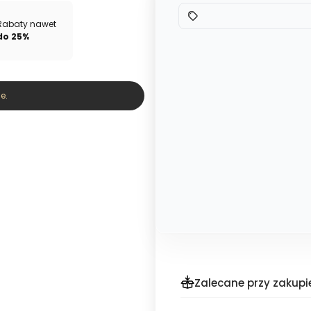
Rabaty nawet
do 25%
e.
Zalecane przy zakupi