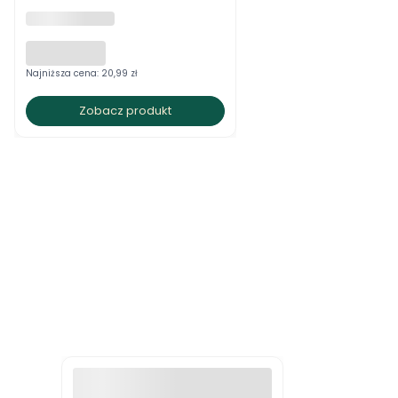
PRODUCENT
BRATKI S.C.
Najniższa cena:
20,99 zł
Zobacz produkt