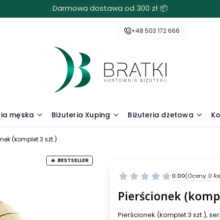
Darmowa dostawa od 300 zł 📦
+48 503 172 666
ria męska
Biżuteria Xuping
Biżuteria dżetowa
Ko
onek (komplet 3 szt.)
BESTSELLER
0.00
(Oceny: 0 Re
Pierścionek (kompl
Pierścionek (komplet 3 szt.), s