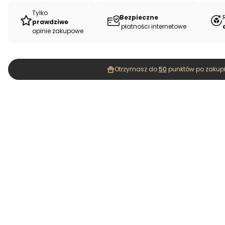
Tylko
Bezpieczne
prawdziwe
płatności internetowe
opinie zakupowe
Otrzymasz do
50
punktów po zakupi