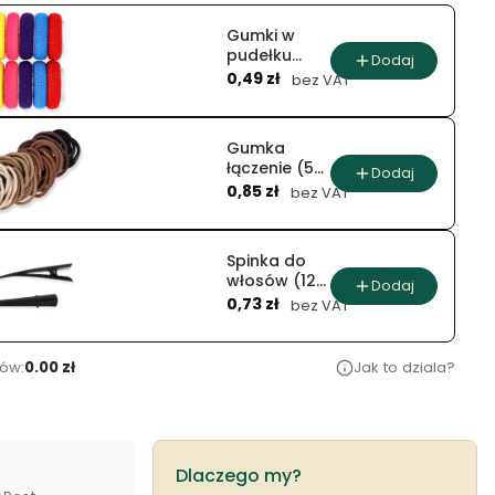
Gumki w
pudełku
Dodaj
Cena
frotte (12
0,49 zł
bez VAT
szt.)
Gumka
łączenie (50
Dodaj
Cena
szt.)
0,85 zł
bez VAT
Spinka do
włosów (12
Dodaj
Cena
szt.)
0,73 zł
bez VAT
ów:
0.00 zł
Jak to dziala?
Dlaczego my?