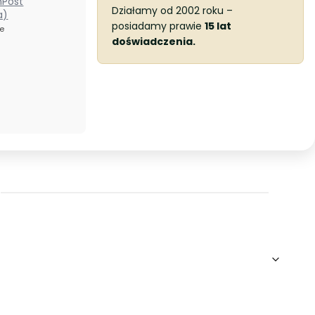
nPost
Działamy od 2002 roku –
a)
posiadamy prawie
15 lat
ze
doświadczenia.