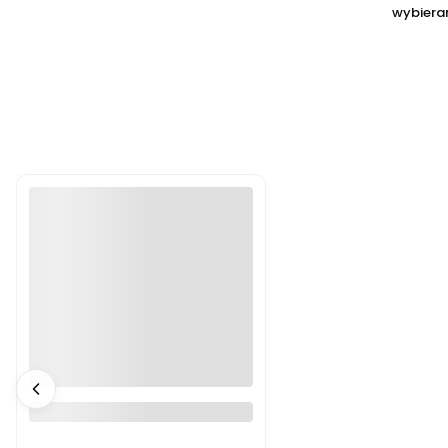
wybiera
Naszyjnik warstwowy z
koralikami i zawieszką
koniczyna