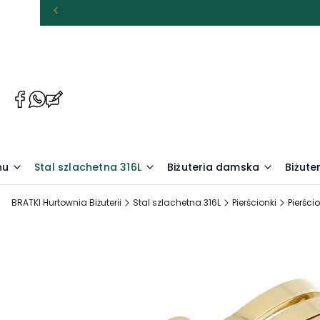
(Otwiera
(Otwiera
(Otwiera
się
się
się
w
w
w
nowej
nowej
nowej
karcie)
karcie)
karcie)
nu
Stal szlachetna 316L
Biżuteria damska
Biżute
BRATKI Hurtownia Biżuterii
Stal szlachetna 316L
Pierścionki
Pierści