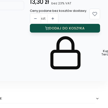
Cena
13,30 zł
bez 23% VAT
Ceny podane bez kosztów dostawy.
szt.
DODAJ DO KOSZYKA
Ku
Szybki
Ter
zakup
dla
produktu
Pierścionek
(komplet
3
szt.)
e: