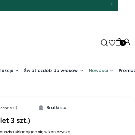
Produkty
lekcje
Świat ozdób do włosów
Nowosci
Promoc
Bratki s.c.
cenzje: 0)
et 3 szt.)
erduszka układające się w koniczynkę.