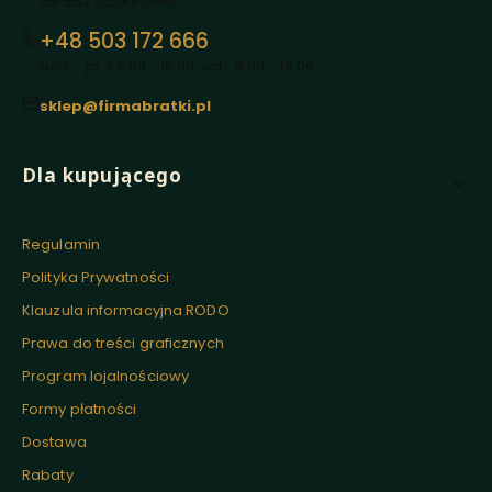
05-552 Jabłonowo
+48 503 172 666
pon. - pt. / 6:00 - 16:00, sob. 8:00 - 14:00
sklep@firmabratki.pl
Linki w stopce
Dla kupującego
Regulamin
Polityka Prywatności
Klauzula informacyjna RODO
Prawa do treści graficznych
Program lojalnościowy
Formy płatności
Dostawa
Rabaty