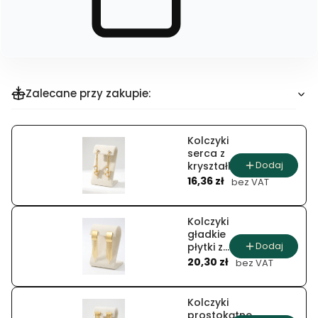
zakup
dla
produktu
Nausznica
Zalecane przy zakupie:
Kolczyki
serca z
Dodaj
kryształkiem
Cena
i
16,36 zł
bez VAT
łańcuszkami
Kolczyki
gładkie
Dodaj
płytki z
Cena
wiszącymi
20,30 zł
bez VAT
łańcuszkami
Kolczyki
prostokątne