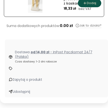
Dodaj
z kaskadą
Cena
łańcuszków
18,33 zł
bez VAT
0.00 zł
Jak to dziala?
Suma dodatkowych produktów:
Dostawa
od 14,00 zł
- InPost Paczkomat 24/7
(Polska)
Czas dostawy: 1-2 dni robocze
Zapytaj o produkt
Udostępnij