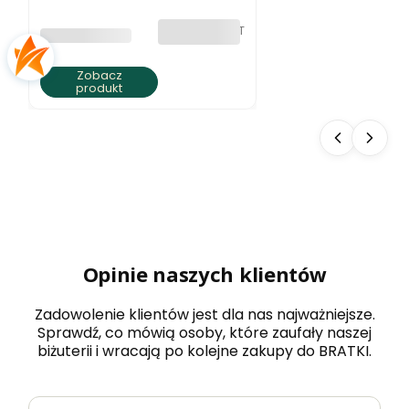
elegancja
bez VAT
PRODUCENT
BRATKI S.C.
Zobacz
produkt
Opinie naszych klientów
Zadowolenie klientów jest dla nas najważniejsze.
Sprawdź, co mówią osoby, które zaufały naszej
biżuterii i wracają po kolejne zakupy do BRATKI.