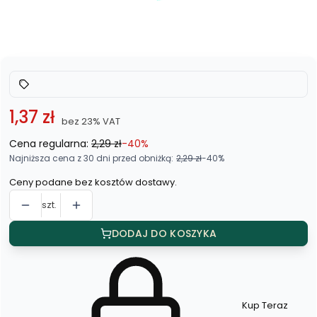
*
Kolor
Wybierz
1,37 zł
bez 23% VAT
Cena regularna:
2,29 zł
-40%
Najniższa cena z 30 dni przed obniżką:
2,29 zł
-40%
Ceny podane bez kosztów dostawy.
szt.
DODAJ DO KOSZYKA
Kup Teraz
Szybki