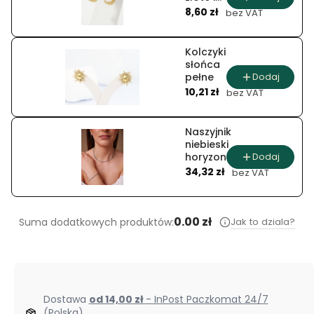
Cena
srebrne z
8,60 zł
bez VAT
perłą w
ozdobnej
oprawie
Kolczyki
słońca
Dodaj
pełne
Cena
10,21 zł
bez VAT
Naszyjnik
niebieski
Dodaj
horyzont
Cena
z lapisem
34,32 zł
bez VAT
lazuli i
turkusem
0.00 zł
Jak to dziala?
Suma dodatkowych produktów:
Dostawa
od 14,00 zł
- InPost Paczkomat 24/7
(Polska)