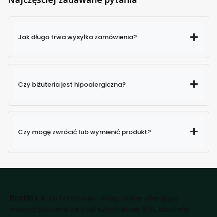
Jak długo trwa wysyłka zamówienia?
Czy biżuteria jest hipoalergiczna?
Czy mogę zwrócić lub wymienić produkt?
Bratki s.c.
to hurtownia i sklep online oferujący
modną biżuterię ze stali szlachetnej 316L, biżuterię