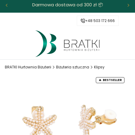
Darmowa dostawa od 300 zł 📦
+48 503 172 666
BRATKI Hurtownia Biżuterii
Biżuteria sztuczna
Klipsy
BESTSELLER