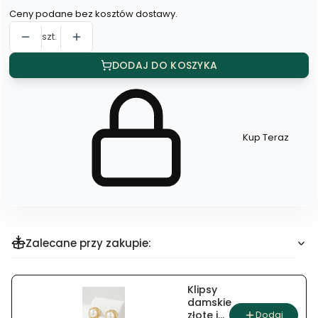
Ceny podane bez kosztów dostawy.
szt.
DODAJ DO KOSZYKA
Kup Teraz
Szybki
zakup
dla
produktu
Klipsy
rozgwiazda
Zalecane przy zakupie:
Klipsy
damskie
Dodaj
złote i