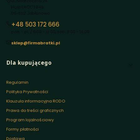
Adres:
ul. Nadrzeczna 7A
Hala EACC 1 B48
05-552 Jabłonowo
+48 503 172 666
pon. - pt. / 6:00 - 16:00, sob. 8:00 - 14:00
sklep@firmabratki.pl
Linki w stopce
Dla kupującego
Regulamin
Polityka Prywatności
Klauzula informacyjna RODO
Prawa do treści graficznych
Program lojalnościowy
Formy płatności
Dostawa