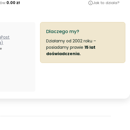
ów:
0.00 zł
Jak to dziala?
Dlaczego my?
nPost
Działamy od 2002 roku –
a)
posiadamy prawie
15 lat
ze
doświadczenia.