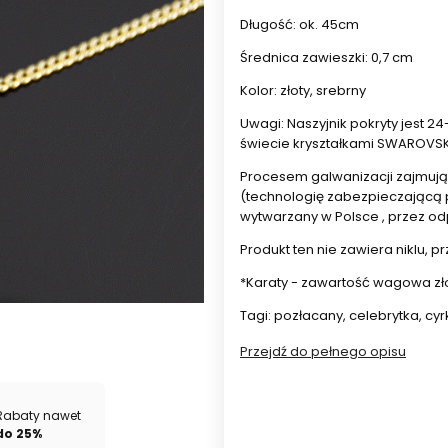
Długość: ok. 45cm
Średnica zawieszki: 0,7 cm
Kolor: złoty, srebrny
Uwagi: Naszyjnik pokryty jest 
świecie kryształkami SWAROVSK
Procesem galwanizacji zajmują s
(technologię zabezpieczającą p
wytwarzany w Polsce , przez o
Produkt ten nie zawiera niklu, p
*Karaty - zawartość wagowa złot
Tagi: pozłacany, celebrytka, cy
Przejdź do pełnego opisu
Wybierz wariant produktu:
Poszczególne warianty mogą ró
Rabaty nawet
do 25%