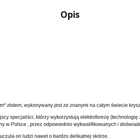
Opis
owym* złotem, wykonywany jest ze znanymi na całym świecie k
scy specjaliści, którzy wykorzystują elektroforezę (technolog
zany w Polsce , przez odpowiednio wykwalifikowanych i doświa
 uczula on ludzi nawet o bardzo delikatnej skórze.