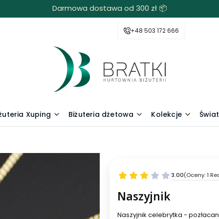
Darmowa dostawa od 300 zł 📦
+48 503 172 666
żuteria Xuping
Biżuteria dżetowa
Kolekcje
Świa
3.00
(Oceny: 1 Re
Naszyjnik
Naszyjnik celebrytka - pozłaca