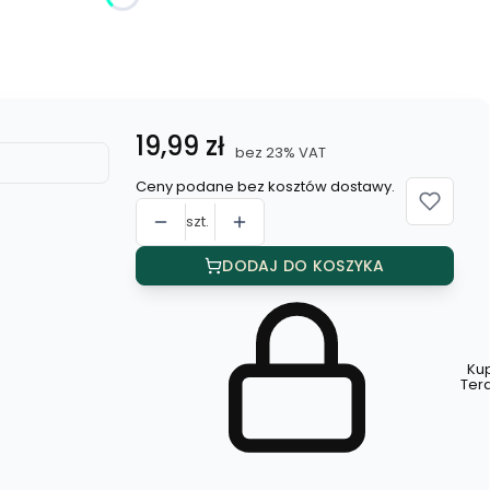
Cena
19,99 zł
bez 23% VAT
Ceny podane bez kosztów dostawy.
szt.
DODAJ DO KOSZYKA
Ku
Szybki
Ter
zakup
dla
produktu
Naszyjnik