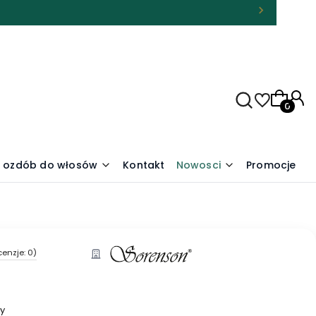
Produkty
t ozdób do włosów
Kontakt
Nowosci
Promocje
cenzje: 0)
ny