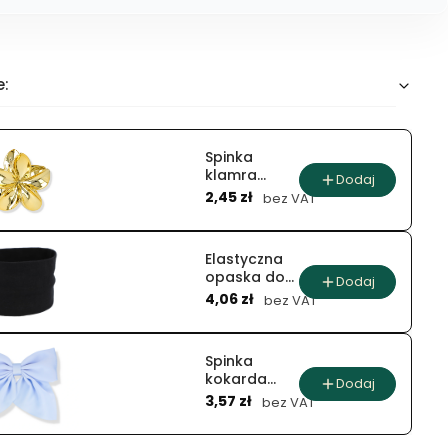
e:
Spinka
klamra
Dodaj
Cena
kwiaty
2,45 zł
bez VAT
metaliczne
Elastyczna
opaska do
Dodaj
Cena
włosów -
4,06 zł
bez VAT
szeroka
Spinka
kokarda
Dodaj
Cena
atłasowa
3,57 zł
bez VAT
(12 szt.)