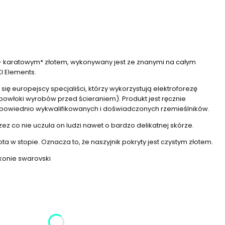
24- karatowym* złotem, wykonywany jest ze znanymi na całym
I Elements.
ię europejscy specjaliści, którzy wykorzystują elektroforezę
owłoki wyrobów przed ścieraniem). Produkt jest ręcznie
dpowiednio wykwalifikowanych i doświadczonych rzemieślników.
rzez co nie uczula on ludzi nawet o bardzo delikatnej skórze.
a w stopie. Oznacza to, że naszyjnik pokryty jest czystym złotem.
rkonie swarovski
żnić się ceną