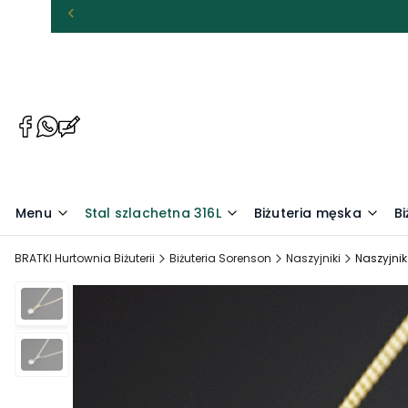
(Otwiera
(Otwiera
(Otwiera
się
się
się
w
w
w
nowej
nowej
nowej
karcie)
karcie)
karcie)
Menu
Stal szlachetna 316L
Biżuteria męska
Bi
BRATKI Hurtownia Biżuterii
Biżuteria Sorenson
Naszyjniki
Naszyjnik