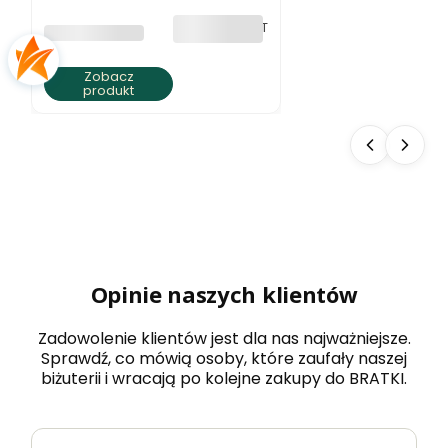
elegancja
bez VAT
PRODUCENT
BRATKI S.C.
Zobacz
produkt
Opinie naszych klientów
Zadowolenie klientów jest dla nas najważniejsze.
Sprawdź, co mówią osoby, które zaufały naszej
biżuterii i wracają po kolejne zakupy do BRATKI.