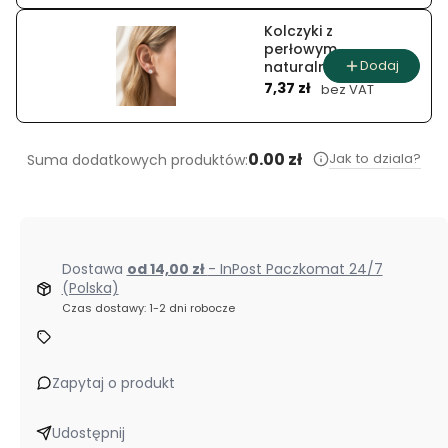
Kolczyki z
perłowym
Dodaj
naturalnym
Cena
jadeitem
7,37 zł
bez VAT
0.00 zł
Jak to dziala?
Suma dodatkowych produktów:
Dostawa
od 14,00 zł
- InPost Paczkomat 24/7
(Polska)
Czas dostawy: 1-2 dni robocze
Zapytaj o produkt
Udostępnij