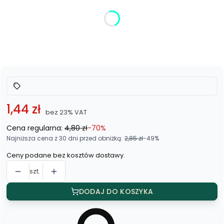
Poszczególne warianty mogą różnić się ceną
*
Kolor
Wybierz
1,44 zł
bez 23% VAT
Cena regularna:
4,80 zł
-70%
Najniższa cena z 30 dni przed obniżką:
2,85 zł
-49%
Ceny podane bez kosztów dostawy.
szt.
DODAJ DO KOSZYKA