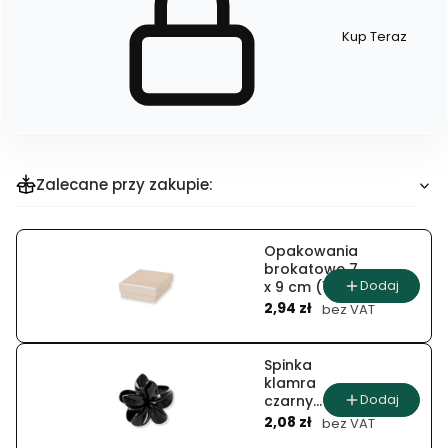
Kup Teraz
Szybki
zakup
dla
produktu
Kolczyki
Zalecane przy zakupie:
Opakowania
brokatowe 7
Dodaj
x 9 cm (12
Cena
szt.)
2,94 zł
bez VAT
Spinka
klamra
Dodaj
czarny
Cena
kwiat
2,08 zł
bez VAT